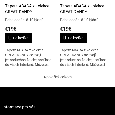
Tapeta ABACA z kolekce
Tapeta ABACA z kolekce
GREAT DANDY
GREAT DANDY
Doba dodání 8-10 týdnů
Doba dodání 8-10 týdnů
€196
€196
Do košíka
Do košíka
Tapety ABACA z kolekce
Tapety ABACA z kolekce
GREAT DANDY se svojí
GREAT DANDY se svojí
jednoduchostí a elegancí hodí
jednoduchostí a elegancí hodí
do všech interiérů. Můžete si
do všech interiérů. Můžete si
vybrat z velkého výběru barev.
vybrat z velkého výběru barev.
Šířka je 91 cm, uvedená cena je
Šířka je 91 cm, uvedená cena je
4
položiek celkom
O
za běžný...
za běžný...
v
l
Z
á
á
d
p
a
ä
Informace pro vás
c
t
i