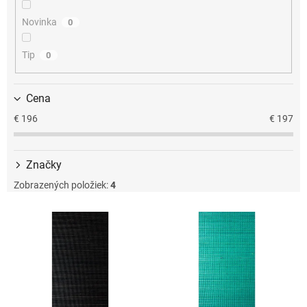
u
k
Novinka
0
t
o
Tip
0
v
Cena
€
196
€
197
Značky
Zobrazených položiek:
4
V
ý
p
i
s
p
r