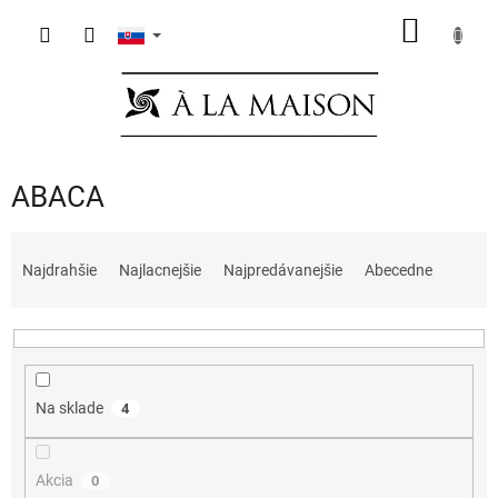
Prejsť
NÁKU
na
obsah
KOŠÍK
ABACA
R
a
Najdrahšie
Najlacnejšie
Najpredávanejšie
Abecedne
d
e
n
i
e
Na sklade
4
p
r
o
Akcia
0
d