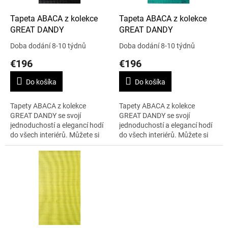
o
d
Tapeta ABACA z kolekce
Tapeta ABACA z kolekce
u
GREAT DANDY
GREAT DANDY
k
Doba dodání 8-10 týdnů
Doba dodání 8-10 týdnů
t
€196
€196
o
v
Do košíka
Do košíka
Tapety ABACA z kolekce
Tapety ABACA z kolekce
GREAT DANDY se svojí
GREAT DANDY se svojí
jednoduchostí a elegancí hodí
jednoduchostí a elegancí hodí
do všech interiérů. Můžete si
do všech interiérů. Můžete si
vybrat z velkého výběru barev.
vybrat z velkého výběru barev.
Šířka je 91 cm, uvedená cena je
Šířka je 91 cm, uvedená cena je
za běžný...
za běžný...