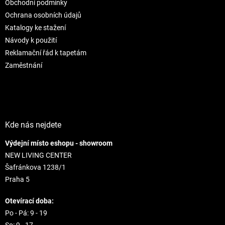
Obchodní podmínky
i
e
e
p
Ochrana osobních údajů
r
Katalogy ke stažení
v
Návody k použití
k
Reklamační řád k tapetám
y
v
Zaměstnání
ý
p
i
s
u
Kde nás nejdete
Výdejní místo eshopu - showroom
NEW LIVING CENTER
Šafránkova 1238/1
Praha 5
Otevírací doba:
Po - Pá: 9 - 19
So: 9 - 17