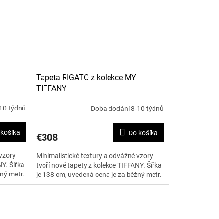
Tapeta RIGATO z kolekce MY
TIFFANY
10 týdnů
Doba dodání 8-10 týdnů
 košíka
Do košíka
€308
 vzory
Minimalistické textury a odvážné vzory
NY. Šířka
tvoří nové tapety z kolekce TIFFANY. Šířka
ný metr.
je 138 cm, uvedená cena je za běžný metr.