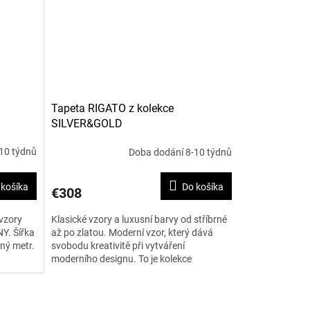
Tapeta RIGATO z kolekce
SILVER&GOLD
10 týdnů
Doba dodání 8-10 týdnů
 košíka
Do košíka
€308
 vzory
Klasické vzory a luxusní barvy od stříbrné
NY. Šířka
až po zlatou. Moderní vzor, který dává
ný metr.
svobodu kreativitě při vytváření
moderního designu. To je kolekce
SILVER&GOLD. Šířka je 138...