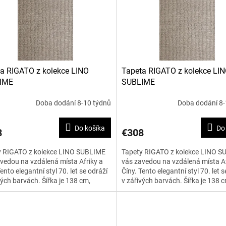
a RIGATO z kolekce LINO
Tapeta RIGATO z kolekce LI
IME
SUBLIME
Doba dodání 8-10 týdnů
Doba dodání 8-
Do košíka
Do
8
€308
y RIGATO z kolekce LINO SUBLIME
Tapety RIGATO z kolekce LINO 
vedou na vzdálená místa Afriky a
vás zavedou na vzdálená místa Af
Tento elegantní styl 70. let se odráží
Číny. Tento elegantní styl 70. let s
vých barvách. Šířka je 138 cm,
v zářivých barvách. Šířka je 138 c
á cena je za...
uvedená cena je za...