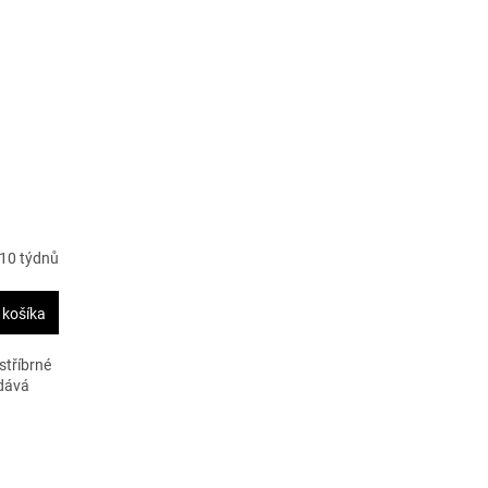
10 týdnů
 košíka
stříbrné
 dává