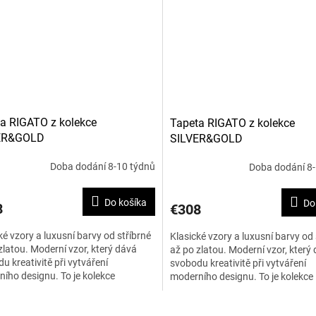
a RIGATO z kolekce
Tapeta RIGATO z kolekce
ER&GOLD
SILVER&GOLD
Doba dodání 8-10 týdnů
Doba dodání 8-
Do košíka
Do
8
€308
ké vzory a luxusní barvy od stříbrné
Klasické vzory a luxusní barvy od 
zlatou. Moderní vzor, který dává
až po zlatou. Moderní vzor, který
u kreativitě při vytváření
svobodu kreativitě při vytváření
ího designu. To je kolekce
moderního designu. To je kolekce
&GOLD. Šířka je 138...
SILVER&GOLD. Šířka je 138...
O