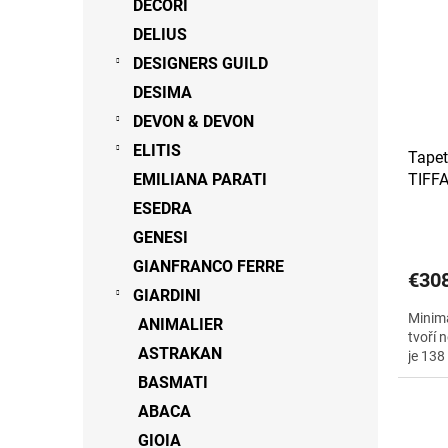
DECORI
DELIUS
DESIGNERS GUILD
DESIMA
DEVON & DEVON
ELITIS
Tapet
EMILIANA PARATI
TIFF
ESEDRA
GENESI
GIANFRANCO FERRE
€30
GIARDINI
Minima
ANIMALIER
tvoří 
ASTRAKAN
je 138
BASMATI
ABACA
GIOIA