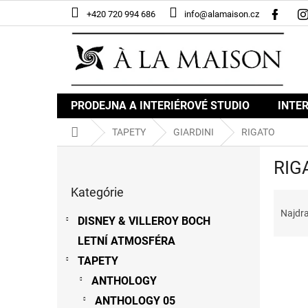
Prejsť
+420 720 994 686
info@alamaison.cz
na
obsah
PRODEJNA A INTERIÉROVÉ STUDIO
INTER
Domov
TAPETY
GIARDINI
RIGATO
B
RIG
o
Preskočiť
č
Kategórie
kategórie
R
n
a
ý
Najdr
DISNEY & VILLEROY BOCH
d
p
e
LETNÍ ATMOSFÉRA
a
V
n
n
TAPETY
ý
i
e
ANTHOLOGY
p
e
l
i
p
ANTHOLOGY 05