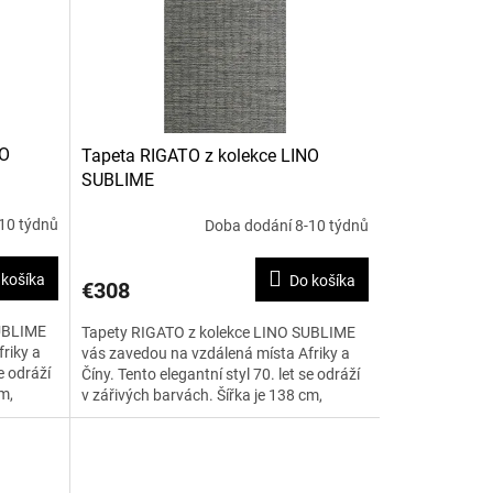
NO
Tapeta RIGATO z kolekce LINO
SUBLIME
10 týdnů
Doba dodání 8-10 týdnů
 košíka
Do košíka
€308
SUBLIME
Tapety RIGATO z kolekce LINO SUBLIME
riky a
vás zavedou na vzdálená místa Afriky a
e odráží
Číny. Tento elegantní styl 70. let se odráží
m,
v zářivých barvách. Šířka je 138 cm,
uvedená cena je za...