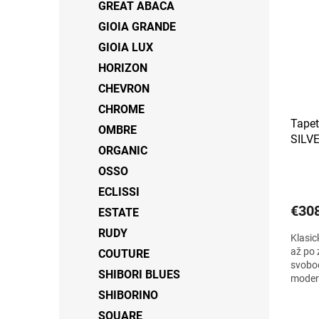
GREAT ABACA
GIOIA GRANDE
GIOIA LUX
HORIZON
CHEVRON
CHROME
Tapet
OMBRE
SILV
ORGANIC
OSSO
ECLISSI
€30
ESTATE
RUDY
Klasic
až po 
COUTURE
svobod
SHIBORI BLUES
modern
SILVER
SHIBORINO
SQUARE