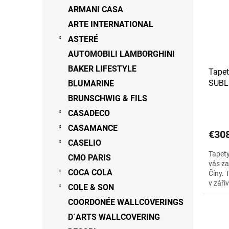
s
r
ARMANI CASA
p
o
ARTE INTERNATIONAL
r
d
o
ASTERÉ
u
d
k
AUTOMOBILI LAMBORGHINI
u
t
BAKER LIFESTYLE
Tapet
k
o
SUBL
BLUMARINE
t
v
o
BRUNSCHWIG & FILS
v
CASADECO
CASAMANCE
€30
CASELIO
Tapet
CMO PARIS
vás za
COCA COLA
Číny. 
v záři
COLE & SON
uveden
COORDONÉE WALLCOVERINGS
D´ARTS WALLCOVERING