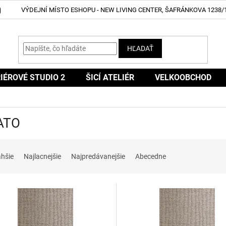
VÝDEJNÍ MÍSTO ESHOPU - NEW LIVING CENTER, ŠAFRÁNKOVA 1238/1
HĽADAŤ
IÉROVÉ STUDIO 2
ŠICÍ ATELIÉR
VELKOOBCHOD
ATO
ahšie
Najlacnejšie
Najpredávanejšie
Abecedne