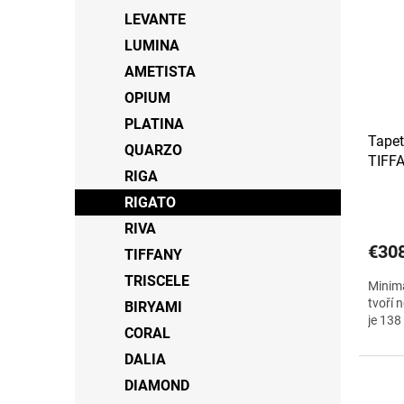
LEVANTE
LUMINA
AMETISTA
OPIUM
PLATINA
Tapet
QUARZO
TIFF
RIGA
RIGATO
RIVA
€30
TIFFANY
TRISCELE
Minima
tvoří 
BIRYAMI
je 138
CORAL
DALIA
DIAMOND