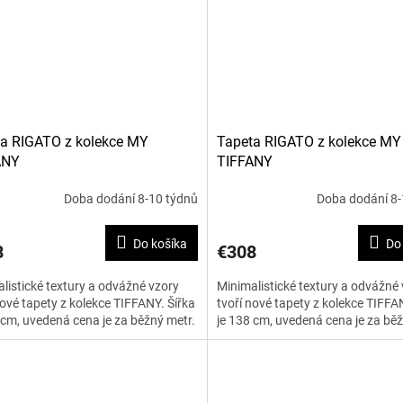
a RIGATO z kolekce MY
Tapeta RIGATO z kolekce MY
ANY
TIFFANY
Doba dodání 8-10 týdnů
Doba dodání 8-
Do košíka
Do
8
€308
listické textury a odvážné vzory
Minimalistické textury a odvážné
nové tapety z kolekce TIFFANY. Šířka
tvoří nové tapety z kolekce TIFFA
 cm, uvedená cena je za běžný metr.
je 138 cm, uvedená cena je za běž