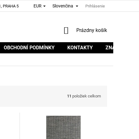
EUR
Slovenčina
, PRAHA 5
Prihlásenie
NÁKUPNÝ
Prázdny košík
KOŠÍK
OBCHODNÍ PODMÍNKY
KONTAKTY
ZNAČKY
11
položiek celkom