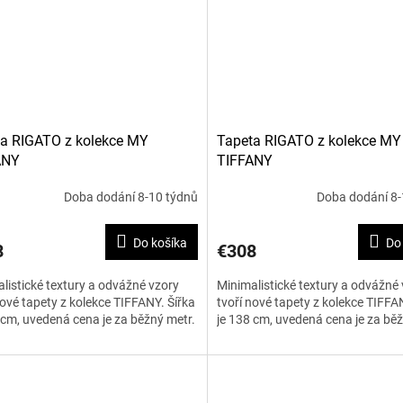
a RIGATO z kolekce MY
Tapeta RIGATO z kolekce MY
ANY
TIFFANY
Doba dodání 8-10 týdnů
Doba dodání 8-
Do košíka
Do
8
€308
listické textury a odvážné vzory
Minimalistické textury a odvážné
nové tapety z kolekce TIFFANY. Šířka
tvoří nové tapety z kolekce TIFFA
 cm, uvedená cena je za běžný metr.
je 138 cm, uvedená cena je za běž