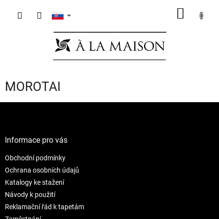
Prejsť
NÁKU
na
obsah
KOŠÍK
MOROTAI
Z
á
p
ä
Informace pro vás
t
Obchodní podmínky
i
e
Ochrana osobních údajů
Katalogy ke stažení
Návody k použití
Reklamační řád k tapetám
Zaměstnání