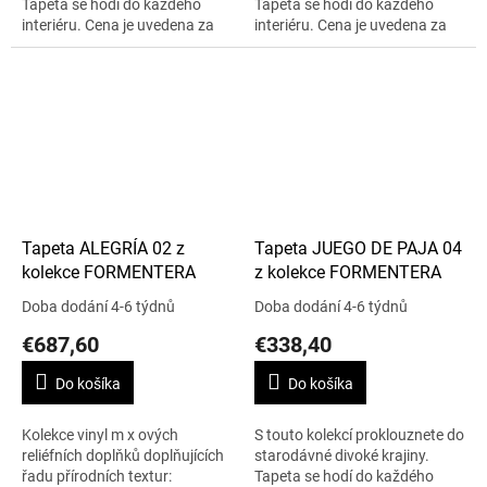
Tapeta se hodí do každého
Tapeta se hodí do každého
interiéru. Cena je uvedena za
interiéru. Cena je uvedena za
0,70 m x 10 m.
0,70 m x 10 m.
Tapeta ALEGRÍA 02 z
Tapeta JUEGO DE PAJA 04
kolekce FORMENTERA
z kolekce FORMENTERA
Doba dodání 4-6 týdnů
Doba dodání 4-6 týdnů
€687,60
€338,40
Do košíka
Do košíka
Kolekce vinyl m x ových
S touto kolekcí proklouznete do
reliéfních doplňků doplňujících
starodávné divoké krajiny.
řadu přírodních textur:
Tapeta se hodí do každého