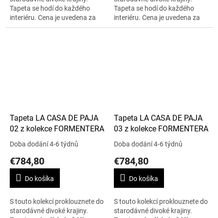
Tapeta se hodí do každého
Tapeta se hodí do každého
interiéru. Cena je uvedena za
interiéru. Cena je uvedena za
0,70 m x 10 m.
0,70 m x 10 m.
Tapeta LA CASA DE PAJA
Tapeta LA CASA DE PAJA
02 z kolekce FORMENTERA
03 z kolekce FORMENTERA
Doba dodání 4-6 týdnů
Doba dodání 4-6 týdnů
€784,80
€784,80
Do košíka
Do košíka
S touto kolekcí proklouznete do
S touto kolekcí proklouznete do
starodávné divoké krajiny.
starodávné divoké krajiny.