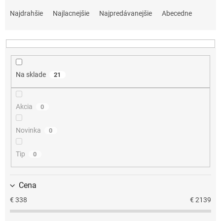
R
a
Najdrahšie
Najlacnejšie
Najpredávanejšie
Abecedne
d
e
n
i
e
Na sklade
21
p
r
o
Akcia
0
d
u
k
Novinka
0
t
o
Tip
0
v
Cena
€
338
€
2139