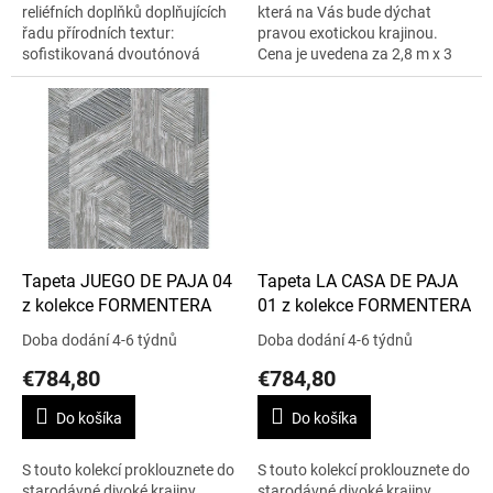
reliéfních doplňků doplňujících
která na Vás bude dýchat
řadu přírodních textur:
pravou exotickou krajinou.
sofistikovaná dvoutónová
Cena je uvedena za 2,8 m x 3
sláma s velmi přirozeným
m.
efektem. Cena je uvedena za
2,8 m x 3 m.
Tapeta JUEGO DE PAJA 04
Tapeta LA CASA DE PAJA
z kolekce FORMENTERA
01 z kolekce FORMENTERA
Doba dodání 4-6 týdnů
Doba dodání 4-6 týdnů
€784,80
€784,80
Do košíka
Do košíka
S touto kolekcí proklouznete do
S touto kolekcí proklouznete do
starodávné divoké krajiny.
starodávné divoké krajiny.