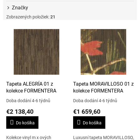
Značky
Zobrazených položiek:
21
V
ý
p
i
s
p
r
o
d
Tapeta ALEGRÍA 01 z
Tapeta MORAVILLOSO 01 z
u
kolekce FORMENTERA
kolekce FORMENTERA
k
Doba dodání 4-6 týdnů
Doba dodání 4-6 týdnů
t
€2 138,40
€1 659,60
o
v
Do košíka
Do košíka
Kolekce vinyl m x ových
Luxusní tapeta MORAVILLOSO,