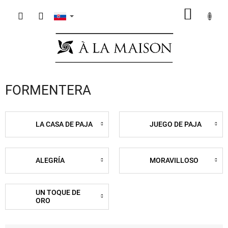
Prejsť
NÁKU
na
obsah
KOŠÍK
FORMENTERA
LA CASA DE PAJA
JUEGO DE PAJA
ALEGRÍA
MORAVILLOSO
UN TOQUE DE
ORO