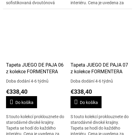
sofistikovaná dvoutónová
interiéru. Cena je uvedena za
sláma s velmi přirozeným
0,70 m x 10 m.
efektem. Cena je uvedena za
0,7 m x 3 m.
Tapeta JUEGO DE PAJA 06
Tapeta JUEGO DE PAJA 07
z kolekce FORMENTERA
z kolekce FORMENTERA
Doba dodání 4-6 týdnů
Doba dodání 4-6 týdnů
€338,40
€338,40
Do košíka
Do košíka
S touto kolekcí proklouznete do
S touto kolekcí proklouznete do
starodávné divoké krajiny.
starodávné divoké krajiny.
Tapeta se hodí do každého
Tapeta se hodí do každého
interiéru. Cena je uvedena za
interiéru. Cena je uvedena za