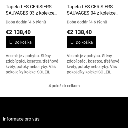
Tapeta LES CERISIERS
Tapeta LES CERISIERS
SAUVAGES 03 z kolekce
SAUVAGES 04 z kolekce
SOLEIL LEVANT
SOLEIL LEVANT
Doba dodání 4-6 týdnů
Doba dodání 4-6 týdnů
€2 138,40
€2 138,40
Do košíka
Do košíka
Vesmír je v pohybu. Stěny
Vesmír je v pohybu. Stěny
zdobí ptáci, kosatce, třešňové
zdobí ptáci, kosatce, třešňové
květy, potoky nebo ryby. Váš
květy, potoky nebo ryby. Váš
pokoj díky kolekci SOLEIL
pokoj díky kolekci SOLEIL
LEVANT ožije jemnými barvami
LEVANT ožije jemnými barvami
těchto panoramat, což Vás
těchto panoramat, což Vás
4
položiek celkom
O
zavede do...
zavede do...
v
l
Z
á
á
d
p
a
ä
Informace pro vás
c
t
i