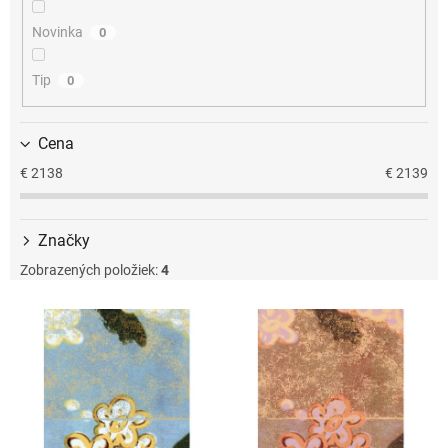
u
k
Novinka
0
t
o
Tip
0
v
Cena
€
2138
€
2139
Značky
Zobrazených položiek:
4
V
ý
p
i
s
p
r