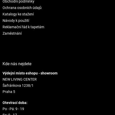
Obchodní podmínky
i
e
e
p
Ochrana osobních údajů
r
Katalogy ke stažení
v
Návody k použití
k
Reklamační řád k tapetám
y
v
Zaměstnání
ý
p
i
s
u
Kde nás nejdete
Výdejní místo eshopu - showroom
NEW LIVING CENTER
Šafránkova 1238/1
Praha 5
Otevírací doba:
Po - Pá: 9 - 19
So: 9 - 17