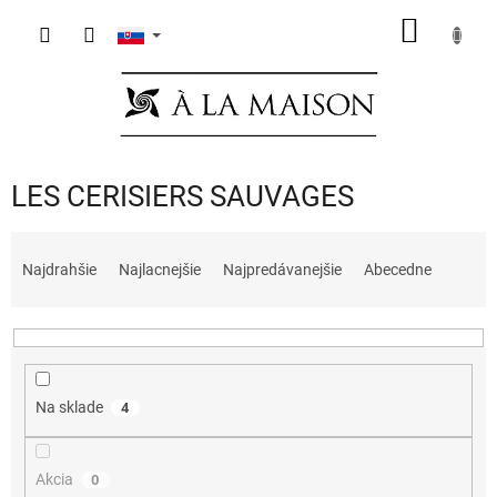
Prejsť
NÁKU
na
obsah
KOŠÍK
LES CERISIERS SAUVAGES
R
a
Najdrahšie
Najlacnejšie
Najpredávanejšie
Abecedne
d
e
n
i
e
Na sklade
4
p
r
o
Akcia
0
d