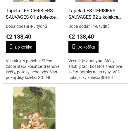
o
d
Tapeta LES CERISIERS
Tapeta LES CERISIERS
u
SAUVAGES 01 z kolekce
SAUVAGES 02 z kolekce
k
SOLEIL LEVANT
SOLEIL LEVANT
Doba dodání 4-6 týdnů
Doba dodání 4-6 týdnů
t
€2 138,40
€2 138,40
o
v
Do košíka
Do košíka
Vesmír je v pohybu. Stěny
Vesmír je v pohybu. Stěny
zdobí ptáci, kosatce, třešňové
zdobí ptáci, kosatce, třešňové
květy, potoky nebo ryby. Váš
květy, potoky nebo ryby. Váš
pokoj díky kolekci SOLEIL
pokoj díky kolekci SOLEIL
LEVANT ožije jemnými barvami
LEVANT ožije jemnými barvami
těchto panoramat, což Vás
těchto panoramat, což Vás
zavede do...
zavede do...