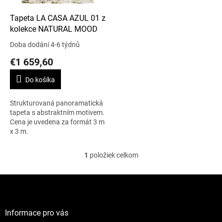
o
d
Tapeta LA CASA AZUL 01 z
u
kolekce NATURAL MOOD
k
Doba dodání 4-6 týdnů
t
€1 659,60
o
v
Do košíka
Strukturovaná panoramatická
tapeta s abstraktním motivem.
Cena je uvedena za formát 3 m
x 3 m.
1
položiek celkom
O
v
l
Z
á
á
d
p
a
ä
Informace pro vás
c