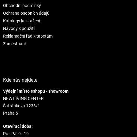
t
i
Obchodní podmínky
i
e
e
p
Ochrana osobních údajů
r
Katalogy ke stažení
v
Návody k použití
k
Reklamační řád k tapetám
y
v
Zaměstnání
ý
p
i
s
u
Kde nás nejdete
Výdejní místo eshopu - showroom
NEW LIVING CENTER
Šafránkova 1238/1
Praha 5
Otevírací doba:
Po - Pá: 9 - 19