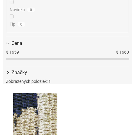
u
k
Novinka
0
t
o
Tip
0
v
Cena
€
1659
€
1660
Značky
Zobrazených položiek:
1
V
ý
p
i
s
p
r