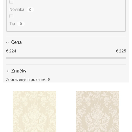
u
k
Novinka
0
t
o
Tip
0
v
Cena
€
224
€
225
Značky
Zobrazených položiek:
9
V
ý
p
i
s
p
r