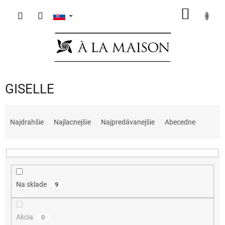
Prejsť
NÁKU
na
obsah
KOŠÍK
GISELLE
R
a
Najdrahšie
Najlacnejšie
Najpredávanejšie
Abecedne
d
e
n
i
e
Na sklade
9
p
r
o
Akcia
0
d