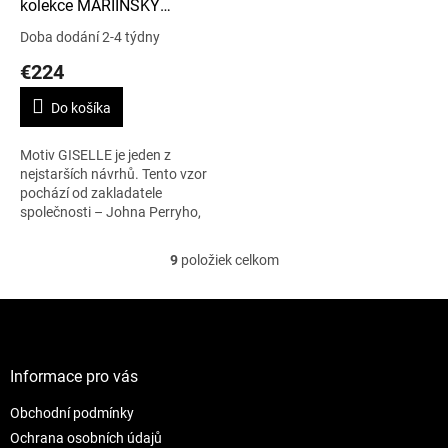
kolekce MARIINSKY
DAMASK
Doba dodání 2-4 týdny
€224
Do košíka
Motiv GISELLE je jeden z
nejstarších návrhů. Tento vzor
pochází od zakladatele
společnosti – Johna Perryho,
má napodobovat hedvábnou
tkaninu. Vzor je velmi je velmi
9
položiek celkom
O
nadčasový a...
v
l
Z
á
á
d
p
a
ä
Informace pro vás
c
t
i
Obchodní podmínky
i
e
e
p
Ochrana osobních údajů