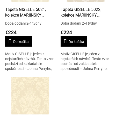
o
d
Tapeta GISELLE 5021,
Tapeta GISELLE 5022,
u
kolekce MARIINSKY
kolekce MARIINSKY
k
DAMASK
DAMASK
Doba dodání 2-4 týdny
Doba dodání 2-4 týdny
t
€224
€224
o
v
Do košíka
Do košíka
Motiv GISELLE je jeden z
Motiv GISELLE je jeden z
nejstarších návrhů. Tento vzor
nejstarších návrhů. Tento vzor
pochází od zakladatele
pochází od zakladatele
společnosti – Johna Perryho,
společnosti – Johna Perryho,
má napodobovat hedvábnou
má napodobovat hedvábnou
tkaninu. Vzor je velmi je velmi
tkaninu. Vzor je velmi je velmi
nadčasový a...
nadčasový a...