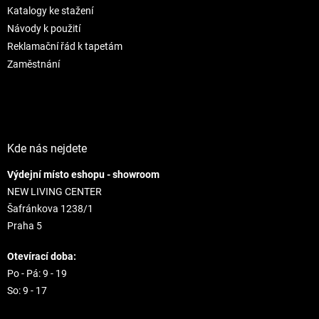
r
Katalogy ke stažení
v
Návody k použití
k
Reklamační řád k tapetám
y
v
Zaměstnání
ý
p
i
s
u
Kde nás nejdete
Výdejní místo eshopu - showroom
NEW LIVING CENTER
Šafránkova 1238/1
Praha 5
Otevírací doba:
Po - Pá: 9 - 19
So: 9 - 17