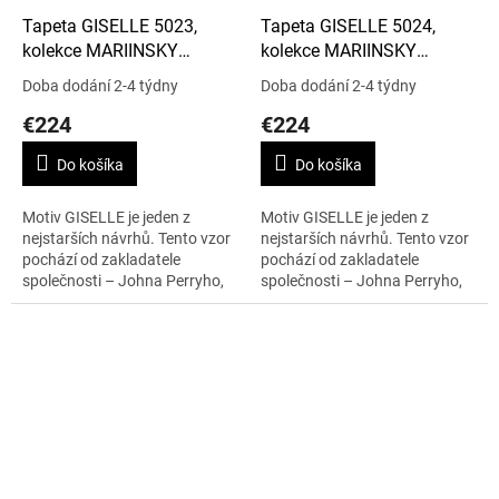
Tapeta GISELLE 5023,
Tapeta GISELLE 5024,
kolekce MARIINSKY
kolekce MARIINSKY
DAMASK
DAMASK
Doba dodání 2-4 týdny
Doba dodání 2-4 týdny
€224
€224
Do košíka
Do košíka
Motiv GISELLE je jeden z
Motiv GISELLE je jeden z
nejstarších návrhů. Tento vzor
nejstarších návrhů. Tento vzor
pochází od zakladatele
pochází od zakladatele
společnosti – Johna Perryho,
společnosti – Johna Perryho,
má napodobovat hedvábnou
má napodobovat hedvábnou
tkaninu. Vzor je velmi je velmi
tkaninu. Vzor je velmi je velmi
nadčasový a...
nadčasový a...