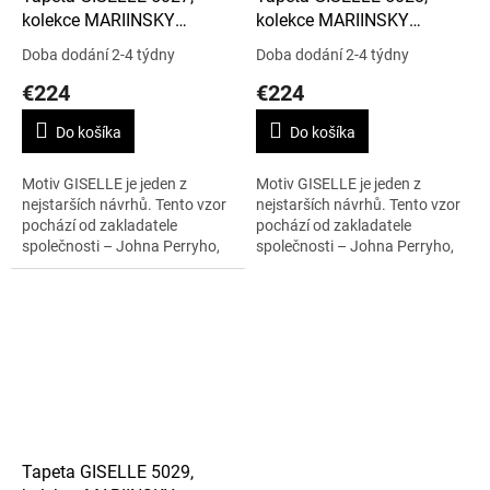
kolekce MARIINSKY
kolekce MARIINSKY
DAMASK
DAMASK
Doba dodání 2-4 týdny
Doba dodání 2-4 týdny
€224
€224
Do košíka
Do košíka
Motiv GISELLE je jeden z
Motiv GISELLE je jeden z
nejstarších návrhů. Tento vzor
nejstarších návrhů. Tento vzor
pochází od zakladatele
pochází od zakladatele
společnosti – Johna Perryho,
společnosti – Johna Perryho,
má napodobovat hedvábnou
má napodobovat hedvábnou
tkaninu. Vzor je velmi je velmi
tkaninu. Vzor je velmi je velmi
nadčasový a...
nadčasový a...
Tapeta GISELLE 5029,