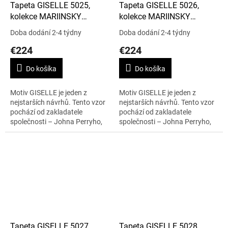
Tapeta GISELLE 5025,
Tapeta GISELLE 5026,
kolekce MARIINSKY
kolekce MARIINSKY
DAMASK
DAMASK
Doba dodání 2-4 týdny
Doba dodání 2-4 týdny
€224
€224
Do košíka
Do košíka
Motiv GISELLE je jeden z
Motiv GISELLE je jeden z
nejstarších návrhů. Tento vzor
nejstarších návrhů. Tento vzor
pochází od zakladatele
pochází od zakladatele
společnosti – Johna Perryho,
společnosti – Johna Perryho,
má napodobovat hedvábnou
má napodobovat hedvábnou
tkaninu. Vzor je velmi je velmi
tkaninu. Vzor je velmi je velmi
nadčasový a...
nadčasový a...
Tapeta GISELLE 5027,
Tapeta GISELLE 5028,