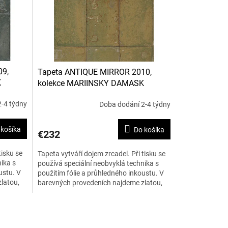
09,
Tapeta ANTIQUE MIRROR 2010,
K
kolekce MARIINSKY DAMASK
-4 týdny
Doba dodání 2-4 týdny
 košíka
Do košíka
€232
tisku se
Tapeta vytváří dojem zrcadel. Při tisku se
ika s
používá speciální neobvyklá technika s
ustu. V
použitím fólie a průhledného inkoustu. V
latou,
barevných provedeních najdeme zlatou,
stříbrnou nebo...