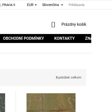
EUR
Slovenčina
, PRAHA 5
Prihlásenie
NÁKUPNÝ
Prázdny košík
KOŠÍK
OBCHODNÍ PODMÍNKY
KONTAKTY
ZNAČKY
3
položiek celkom