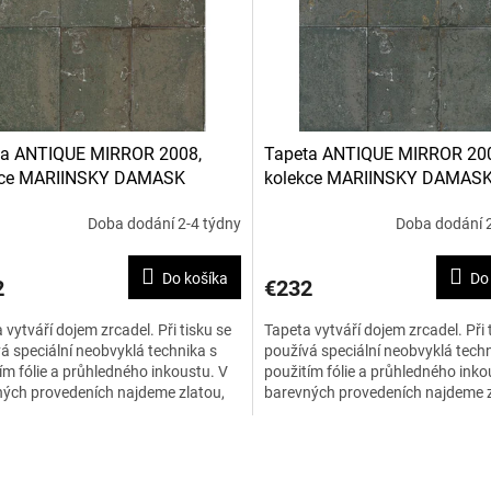
ta ANTIQUE MIRROR 2008,
Tapeta ANTIQUE MIRROR 20
kce MARIINSKY DAMASK
kolekce MARIINSKY DAMAS
Doba dodání 2-4 týdny
Doba dodání 2
Do košíka
Do
2
€232
 vytváří dojem zrcadel. Při tisku se
Tapeta vytváří dojem zrcadel. Při 
á speciální neobvyklá technika s
používá speciální neobvyklá techn
ím fólie a průhledného inkoustu. V
použitím fólie a průhledného inko
ých provedeních najdeme zlatou,
barevných provedeních najdeme z
nou nebo...
stříbrnou nebo...
O
v
l