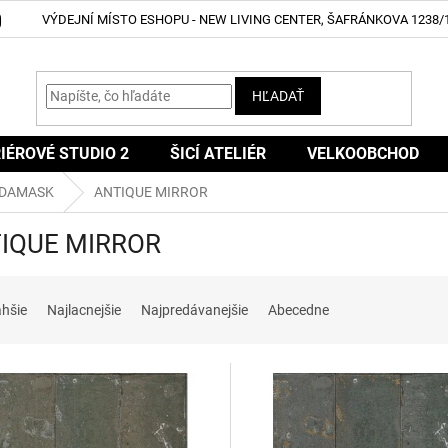
VÝDEJNÍ MÍSTO ESHOPU - NEW LIVING CENTER, ŠAFRÁNKOVA 1238/1
HĽADAŤ
IÉROVÉ STUDIO 2
ŠICÍ ATELIÉR
VELKOOBCHOD
 DAMASK
ANTIQUE MIRROR
IQUE MIRROR
ahšie
Najlacnejšie
Najpredávanejšie
Abecedne