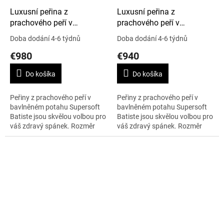
Luxusní peřina z
Luxusní peřina z
prachového peří v
prachového peří v
Supersoft Batiste, 240 x
Supersoft Batiste, 230 x
Doba dodání 4-6 týdnů
Doba dodání 4-6 týdnů
220 cm, Cold Winter
220 cm, Cold Winter
€980
€940
Do košíka
Do košíka
Peřiny z prachového peří v
Peřiny z prachového peří v
bavlněném potahu Supersoft
bavlněném potahu Supersoft
Batiste jsou skvělou volbou pro
Batiste jsou skvělou volbou pro
váš zdravý spánek. Rozměr
váš zdravý spánek. Rozměr
peřiny 240 x 220 cm, nejvyšší
peřiny 230 x 220 cm, nejvyšší
teplotní bod Cold Winter.
teplotní bod Cold Winter.
Váha...
Váha...