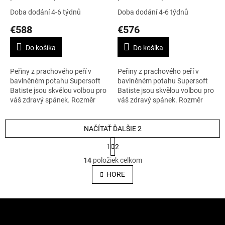
Supersoft Batiste, 150 x
Supersoft Batiste, 155 x
Doba dodání 4-6 týdnů
Doba dodání 4-6 týdnů
210 cm, Cold Winter
200 cm, Cold Winter
€588
€576
Do košíka
Do košíka
Peřiny z prachového peří v
Peřiny z prachového peří v
bavlněném potahu Supersoft
bavlněném potahu Supersoft
Batiste jsou skvělou volbou pro
Batiste jsou skvělou volbou pro
váš zdravý spánek. Rozměr
váš zdravý spánek. Rozměr
peřiny 150 x 200 cm, nejvyšší
peřiny 155 x 200 cm, nejvyšší
teplotní bod Cold Winter.
teplotní bod Cold Winter.
Váha...
NAČÍTAŤ ĎALŠIE 2
Váha...
S
1
2
t
O
r
14
položiek celkom
v
á
l
HORE
n
á
k
o
d
v
Z
a
a
c
á
n
i