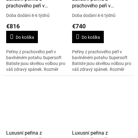
prachového peří v
prachového peří v
Supersoft Batiste, 200 x
Supersoft Batiste, 200 x
Doba dodání 4-6 týdnů
Doba dodání 4-6 týdnů
220 cm, Cold Winter
200 cm, Cold Winter
€816
€740
Do košíka
Do košíka
Peřiny z prachového peří v
Peřiny z prachového peří v
bavlněném potahu Supersoft
bavlněném potahu Supersoft
Batiste jsou skvělou volbou pro
Batiste jsou skvělou volbou pro
váš zdravý spánek. Rozměr
váš zdravý spánek. Rozměr
peřiny 200 x 220 cm, nejvyšší
peřiny 200 x 200 cm, nejvyšší
teplotní bod Cold Winter.
teplotní bod Cold Winter.
Váha...
Váha...
Luxusní peřina z
Luxusní peřina z