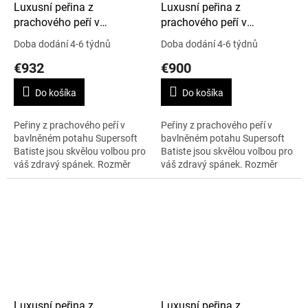
Luxusní peřina z
Luxusní peřina z
prachového peří v
prachového peří v
Supersoft Batiste, 250 x
Supersoft Batiste, 220 x
Doba dodání 4-6 týdnů
Doba dodání 4-6 týdnů
200 cm, Cold Winter
220 cm, Cold Winter
€932
€900
Do košíka
Do košíka
Peřiny z prachového peří v
Peřiny z prachového peří v
bavlněném potahu Supersoft
bavlněném potahu Supersoft
Batiste jsou skvělou volbou pro
Batiste jsou skvělou volbou pro
váš zdravý spánek. Rozměr
váš zdravý spánek. Rozměr
peřiny 250 x 200 cm, nejvyšší
peřiny 220 x 220 cm, nejvyšší
teplotní bod Cold Winter.
teplotní bod Cold Winter.
Váha...
Váha...
Luxusní peřina z
Luxusní peřina z