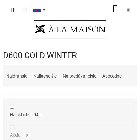
Prejsť
NÁKU
na
obsah
KOŠÍK
D600 COLD WINTER
R
a
Najdrahšie
Najlacnejšie
Najpredávanejšie
Abecedne
d
e
n
i
e
Na sklade
14
p
r
o
Akcia
0
d