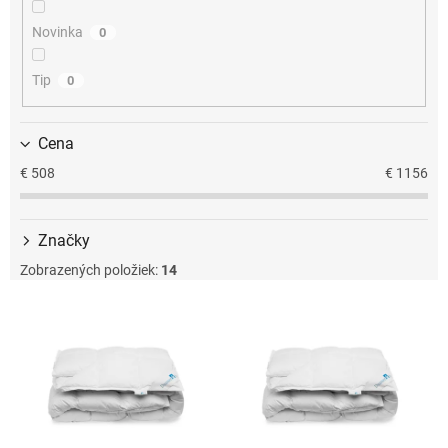
u
k
Novinka
0
t
o
Tip
0
v
Cena
€
508
€
1156
Značky
Zobrazených položiek:
14
V
ý
p
i
s
p
r