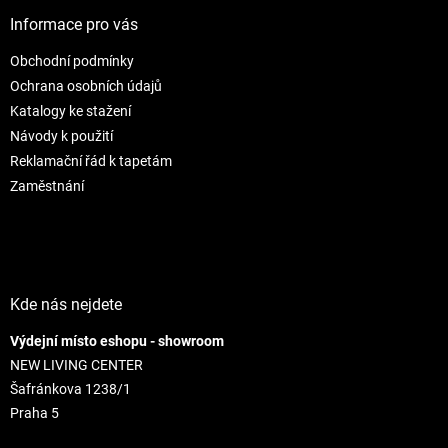
p
i
e
ä
e
Informace pro vás
p
t
r
Obchodní podmínky
i
v
e
Ochrana osobních údajů
k
y
Katalogy ke stažení
v
Návody k použití
ý
Reklamační řád k tapetám
p
i
Zaměstnání
s
u
Kde nás nejdete
Výdejní místo eshopu - showroom
NEW LIVING CENTER
Šafránkova 1238/1
Praha 5