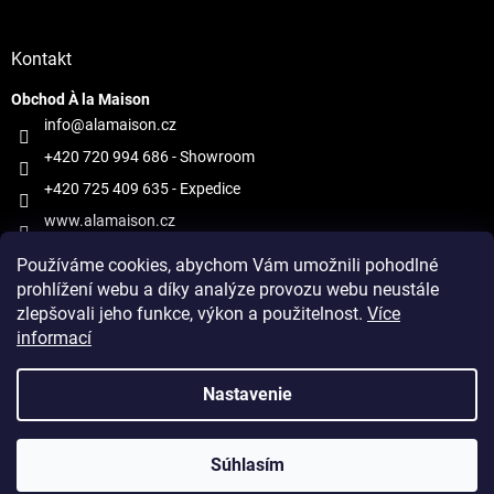
Kontakt
Obchod À la Maison
info@alamaison.cz
+420 720 994 686
- Showroom
+420 725 409 635
- Expedice
www.alamaison.cz
alamaisonprague
Používáme cookies, abychom Vám umožnili pohodlné
prohlížení webu a díky analýze provozu webu neustále
zlepšovali jeho funkce, výkon a použitelnost.
Více
informací
Vytvoril Shoptet
Nastavenie
Copyright 2026
À la Maison
. Všetky práva vyhradené.
Upraviť
Súhlasím
nastavenie cookies