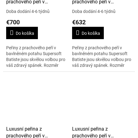
prachového peří v
prachového peří v
Supersoft Batiste, 180 x
Supersoft Batiste, 155 x
Doba dodání 4-6 týdnů
Doba dodání 4-6 týdnů
210 cm, Cold Winter
220 cm, Cold Winter
€700
€632
Do košíka
Do košíka
Peřiny z prachového peří v
Peřiny z prachového peří v
bavlněném potahu Supersoft
bavlněném potahu Supersoft
Batiste jsou skvělou volbou pro
Batiste jsou skvělou volbou pro
váš zdravý spánek. Rozměr
váš zdravý spánek. Rozměr
peřiny 180 x 210 cm, nejvyšší
peřiny 155 x 220 cm, nejvyšší
teplotní bod Cold Winter.
teplotní bod Cold Winter.
Váha...
Váha...
Luxusní peřina z
Luxusní peřina z
prachového peří v
prachového peří v