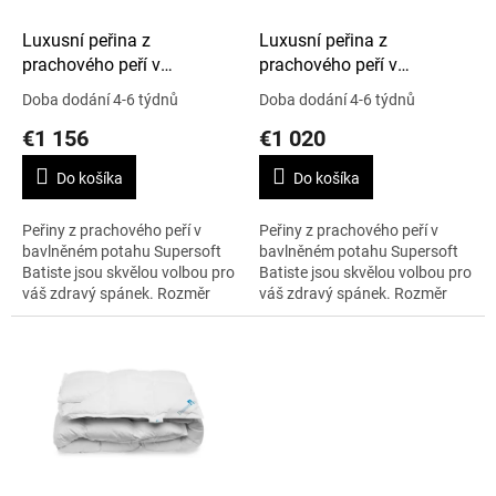
o
d
Luxusní peřina z
Luxusní peřina z
u
prachového peří v
prachového peří v
k
Supersoft Batiste, 260 x
Supersoft Batiste, 250 x
Doba dodání 4-6 týdnů
Doba dodání 4-6 týdnů
t
240 cm, Cold Winter
220 cm, Cold Winter
€1 156
€1 020
o
v
Do košíka
Do košíka
Peřiny z prachového peří v
Peřiny z prachového peří v
bavlněném potahu Supersoft
bavlněném potahu Supersoft
Batiste jsou skvělou volbou pro
Batiste jsou skvělou volbou pro
váš zdravý spánek. Rozměr
váš zdravý spánek. Rozměr
peřiny 260 x 240 cm, nejvyšší
peřiny 250 x 220 cm, nejvyšší
teplotní bod Cold Winter.
teplotní bod Cold Winter.
Váha...
Váha...