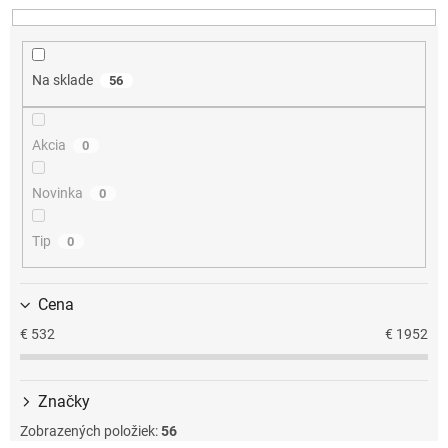
n
i
e
Na sklade
56
p
r
o
Akcia
0
d
u
k
Novinka
0
t
o
Tip
0
v
Cena
€
532
€
1952
Značky
Zobrazených položiek:
56