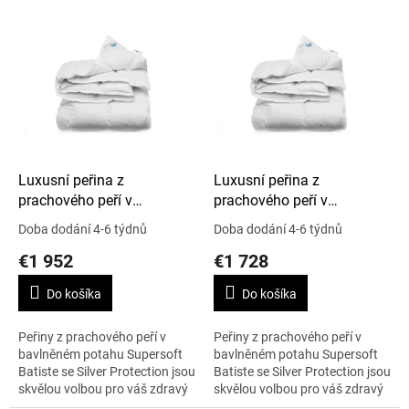
V
ý
p
i
s
p
r
o
d
Luxusní peřina z
Luxusní peřina z
u
prachového peří v
prachového peří v
k
Supersoft Batiste, Silver
Supersoft Batiste, Silver
Doba dodání 4-6 týdnů
Doba dodání 4-6 týdnů
t
Protection, 260 x 240 cm,
Protection, 250 x 220 cm,
€1 952
€1 728
o
Artic Winter
Artic Winter
v
Do košíka
Do košíka
Peřiny z prachového peří v
Peřiny z prachového peří v
bavlněném potahu Supersoft
bavlněném potahu Supersoft
Batiste se Silver Protection jsou
Batiste se Silver Protection jsou
skvělou volbou pro váš zdravý
skvělou volbou pro váš zdravý
spánek, i pokud se obáváte
spánek, i pokud se obáváte