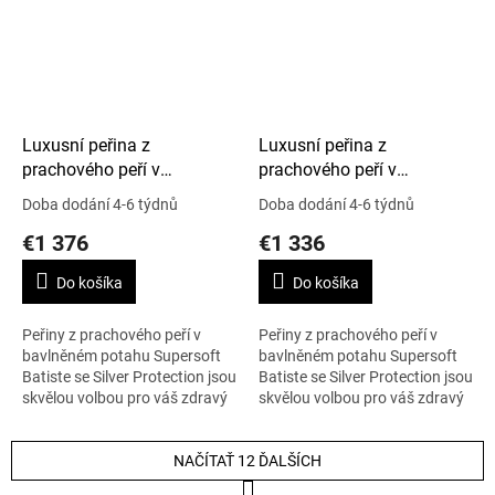
Luxusní peřina z
Luxusní peřina z
prachového peří v
prachového peří v
Supersoft Batiste, Silver
Supersoft Batiste, Silver
Doba dodání 4-6 týdnů
Doba dodání 4-6 týdnů
Protection, 200 x 220 cm,
Protection, 230 x 220 cm,
€1 376
€1 336
Artic Winter
Cold Winter
Do košíka
Do košíka
Peřiny z prachového peří v
Peřiny z prachového peří v
bavlněném potahu Supersoft
bavlněném potahu Supersoft
Batiste se Silver Protection jsou
Batiste se Silver Protection jsou
skvělou volbou pro váš zdravý
skvělou volbou pro váš zdravý
spánek, i pokud se obáváte
spánek, i pokud se obáváte
alergie na peří. Rozměr peřiny...
alergie na peří. Rozměr peřiny...
NAČÍTAŤ 12 ĎALŠÍCH
S