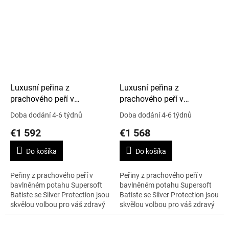
alergie na peří. Rozměr peřiny...
alergie na peří. Rozměr peřiny...
Luxusní peřina z
Luxusní peřina z
prachového peří v
prachového peří v
Supersoft Batiste, Silver
Supersoft Batiste, Silver
Doba dodání 4-6 týdnů
Doba dodání 4-6 týdnů
Protection, 230 x 220 cm,
Protection, 250 x 200 cm,
€1 592
€1 568
Artic Winter
Artic Winter
Do košíka
Do košíka
Peřiny z prachového peří v
Peřiny z prachového peří v
bavlněném potahu Supersoft
bavlněném potahu Supersoft
Batiste se Silver Protection jsou
Batiste se Silver Protection jsou
skvělou volbou pro váš zdravý
skvělou volbou pro váš zdravý
spánek, i pokud se obáváte
spánek, i pokud se obáváte
alergie na peří. Rozměr peřiny...
alergie na peří. Rozměr peřiny...