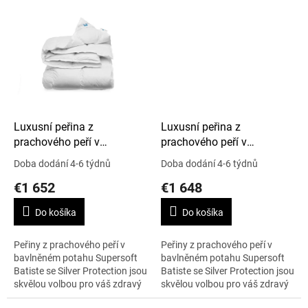
alergie na peří. Rozměr peřiny...
alergie na peří. Rozměr peřiny...
Luxusní peřina z
Luxusní peřina z
prachového peří v
prachového peří v
Supersoft Batiste, Silver
Supersoft Batiste, Silver
Doba dodání 4-6 týdnů
Doba dodání 4-6 týdnů
Protection, 240 x 220 cm,
Protection, 260 x 240 cm,
€1 652
€1 648
Artic Winter
Cold Winter
Do košíka
Do košíka
Peřiny z prachového peří v
Peřiny z prachového peří v
bavlněném potahu Supersoft
bavlněném potahu Supersoft
Batiste se Silver Protection jsou
Batiste se Silver Protection jsou
skvělou volbou pro váš zdravý
skvělou volbou pro váš zdravý
spánek, i pokud se obáváte
spánek, i pokud se obáváte