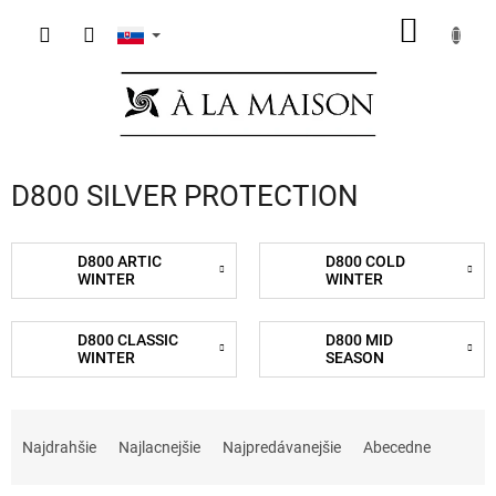
Prejsť
NÁKU
na
obsah
KOŠÍK
D800 SILVER PROTECTION
D800 ARTIC
D800 COLD
WINTER
WINTER
D800 CLASSIC
D800 MID
WINTER
SEASON
R
a
Najdrahšie
Najlacnejšie
Najpredávanejšie
Abecedne
d
e