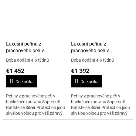
Luxusní peřina z
Luxusní peřina z
prachového peří v
prachového peří v
Supersoft Batiste, Silver
Supersoft Batiste, Silver
Doba dodání 4-6 týdnů
Doba dodání 4-6 týdnů
Protection, 260 x 240 cm,
Protection, 240 x 220 cm,
€1 452
€1 392
Classic Winter
Cold Winter
Do košíka
Do košíka
Peřiny z prachového peří v
Peřiny z prachového peří v
bavlněném potahu Supersoft
bavlněném potahu Supersoft
Batiste se Silver Protection jsou
Batiste se Silver Protection jsou
skvělou volbou pro váš zdravý
skvělou volbou pro váš zdravý
spánek, i pokud se obáváte
spánek, i pokud se obáváte
alergie na peří. Rozměr peřiny...
alergie na peří. Rozměr peřiny...