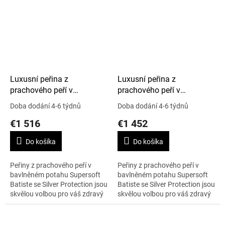
Luxusní peřina z
Luxusní peřina z
prachového peří v
prachového peří v
Supersoft Batiste, Silver
Supersoft Batiste, Silver
Doba dodání 4-6 týdnů
Doba dodání 4-6 týdnů
Protection, 220 x 220 cm,
Protection, 250 x 220 cm,
€1 516
€1 452
Artic Winter
Cold Winter
Do košíka
Do košíka
Peřiny z prachového peří v
Peřiny z prachového peří v
bavlněném potahu Supersoft
bavlněném potahu Supersoft
Batiste se Silver Protection jsou
Batiste se Silver Protection jsou
skvělou volbou pro váš zdravý
skvělou volbou pro váš zdravý
spánek, i pokud se obáváte
spánek, i pokud se obáváte
alergie na peří. Rozměr peřiny...
alergie na peří. Rozměr peřiny...