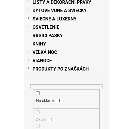
LIŠTY A DEKORAČNÍ PRVKY
BYTOVÉ VÔNE A SVIEČKY
SVIECNE A LUXERNY
OSVETLENIE
ŘASÍCÍ PÁSKY
KNIHY
VEĽKÁ NOC
VIANOCE
PRODUKTY PO ZNAČKÁCH
Na sklade
1
Akcia
0