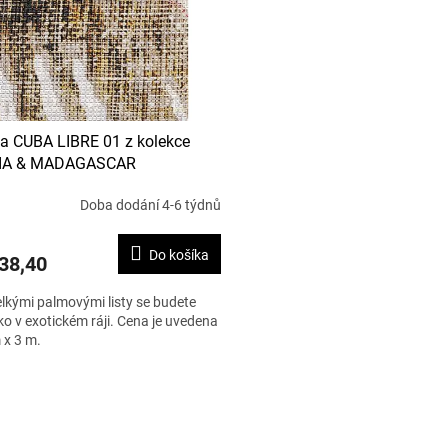
a CUBA LIBRE 01 z kolekce
IA & MADAGASCAR
Doba dodání 4-6 týdnů
Do košíka
38,40
lkými palmovými listy se budete
jako v exotickém ráji. Cena je uvedena
 x 3 m.
O
v
l
á