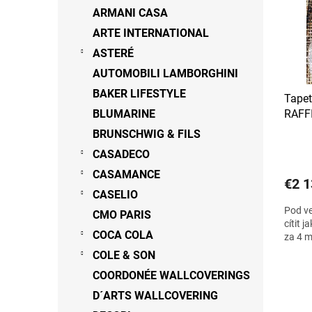
s
r
ARMANI CASA
p
o
ARTE INTERNATIONAL
r
d
o
ASTERÉ
u
d
k
AUTOMOBILI LAMBORGHINI
u
t
BAKER LIFESTYLE
Tapet
k
o
BLUMARINE
RAFF
t
v
o
BRUNSCHWIG & FILS
v
CASADECO
CASAMANCE
€2 1
CASELIO
Pod ve
CMO PARIS
cítit 
COCA COLA
za 4 m
COLE & SON
COORDONÉE WALLCOVERINGS
D´ARTS WALLCOVERING