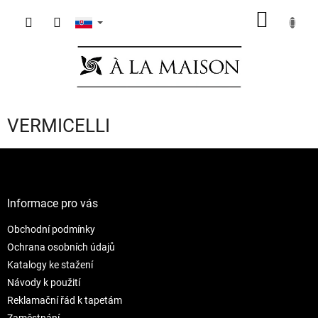
Prejsť
NÁKU
na
obsah
KOŠÍK
VERMICELLI
Z
á
p
ä
Informace pro vás
t
Obchodní podmínky
i
e
Ochrana osobních údajů
Katalogy ke stažení
Návody k použití
Reklamační řád k tapetám
Zaměstnání