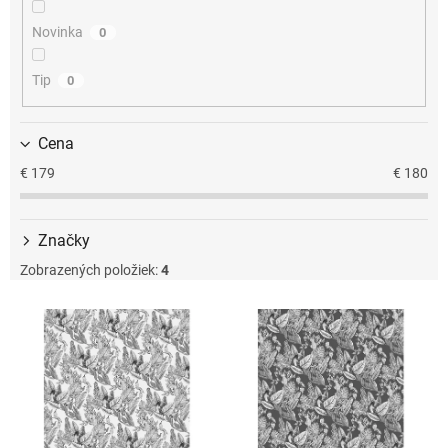
u
k
Novinka
0
t
o
Tip
0
v
Cena
€
179
€
180
Značky
Zobrazených položiek:
4
V
ý
p
i
s
p
r