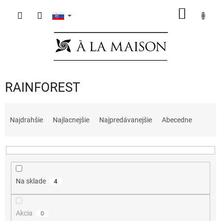
Prejsť
NÁKU
na
obsah
KOŠÍK
RAINFOREST
R
a
Najdrahšie
Najlacnejšie
Najpredávanejšie
Abecedne
d
e
n
i
e
Na sklade
4
p
r
o
Akcia
0
d