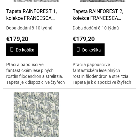
o
d
Tapeta RAINFOREST 1,
Tapeta RAINFOREST 2,
u
kolekce FRANCESCA
kolekce FRANCESCA
k
GRECO
GRECO
Doba dodání 8-10 týdnů
Doba dodání 8-10 týdnů
t
€179,20
€179,20
o
v
Do košíka
Do košíka
Ptáci a papoušci ve
Ptáci a papoušci ve
fantastickém lese plných
fantastickém lese plných
rostlin filodendron a strelitzia.
rostlin filodendron a strelitzia.
Tapeta je k dispozici ve čtyřech
Tapeta je k dispozici ve čtyřech
barvách. Cena je uvedená za
barvách. Cena je uvedená za
1m2.
1m2.