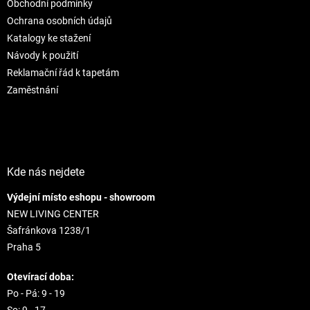
Obchodní podmínky
i
e
e
p
Ochrana osobních údajů
r
Katalogy ke stažení
v
Návody k použití
k
Reklamační řád k tapetám
y
v
Zaměstnání
ý
p
i
s
u
Kde nás nejdete
Výdejní místo eshopu - showroom
NEW LIVING CENTER
Šafránkova 1238/1
Praha 5
Otevírací doba:
Po - Pá: 9 - 19
So: 9 - 17