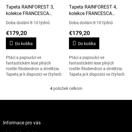
Tapeta RAINFOREST 3,
Tapeta RAINFOREST 4,
kolekce FRANCESCA
kolekce FRANCESCA
GRECO
GRECO
Doba dodání 8-10 týdnů
Doba dodání 8-10 týdnů
€179,20
€179,20
Do košíka
Do košíka
Ptáci a papoušci ve
Ptáci a papoušci ve
fantastickém lese plných
fantastickém lese plných
rostlin filodendron a strelitzia.
rostlin filodendron a strelitzia.
Tapeta je k dispozici ve čtyřech
Tapeta je k dispozici ve čtyřech
barvách. Cena je uvedená za
barvách. Cena je uvedená za
1m2.
1m2.
4
položiek celkom
O
v
l
Z
á
á
d
p
a
ä
Informace pro vás
c
t
i