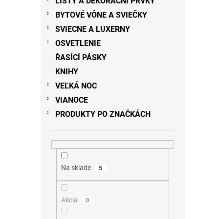
LIŠTY A DEKORAČNÍ PRVKY
BYTOVÉ VÔNE A SVIEČKY
SVIECNE A LUXERNY
OSVETLENIE
ŘASÍCÍ PÁSKY
KNIHY
VEĽKÁ NOC
VIANOCE
PRODUKTY PO ZNAČKÁCH
Na sklade
5
Akcia
0