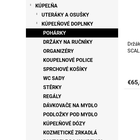
s
r
KÚPEĽŇA
p
o
UTERÁKY A OSUŠKY
r
d
o
KÚPEĽŇOVÉ DOPLNKY
u
d
k
POHÁRKY
u
t
DRŽÁKY NA RUČNÍKY
Držák
k
o
SCALA
ORGANIZÉRY
t
v
o
KOUPELNOVÉ POLICE
v
SPRCHOVÉ KOŠÍKY
WC SADY
€65,
STĚRKY
REGÁLY
DÁVKOVAČE NA MYDLO
PODLOŽKY POD MYDLO
KÚPEĽŇOVÉ DÓZY
KOZMETICKÉ ZRKADLÁ