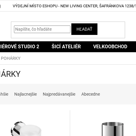
VÝDEJNÍ MÍSTO ESHOPU - NEW LIVING CENTER, ŠAFRÁNKOVA 1238/1
HĽADAŤ
IÉROVÉ STUDIO 2
ŠICÍ ATELIÉR
VELKOOBCHOD
POHÁRKY
HÁRKY
ahšie
Najlacnejšie
Najpredávanejšie
Abecedne