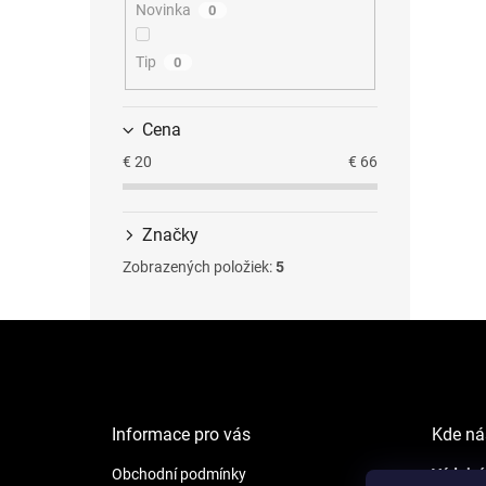
Novinka
0
Tip
0
Cena
€
20
€
66
Značky
Zobrazených položiek:
5
Z
á
p
ä
t
Informace pro vás
Kde ná
i
e
Obchodní podmínky
Výdejní