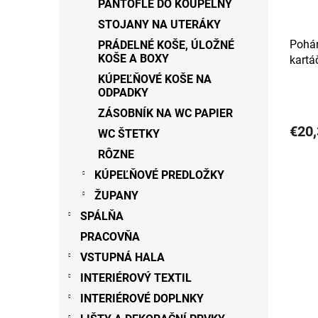
PANTOFLE DO KOUPELNY
STOJANY NA UTERÁKY
Pohár
PRÁDELNÉ KOŠE, ÚLOŽNÉ
KOŠE A BOXY
kartá
KÚPEĽŇOVÉ KOŠE NA
ODPADKY
ZÁSOBNÍK NA WC PAPIER
€20,
WC ŠTETKY
RÔZNE
KÚPEĽŇOVÉ PREDLOŽKY
ŽUPANY
SPÁLŇA
PRACOVŇA
VSTUPNÁ HALA
INTERIÉROVÝ TEXTIL
INTERIÉROVÉ DOPLNKY