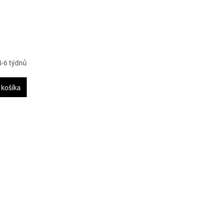
4-6 týdnů
 košíka