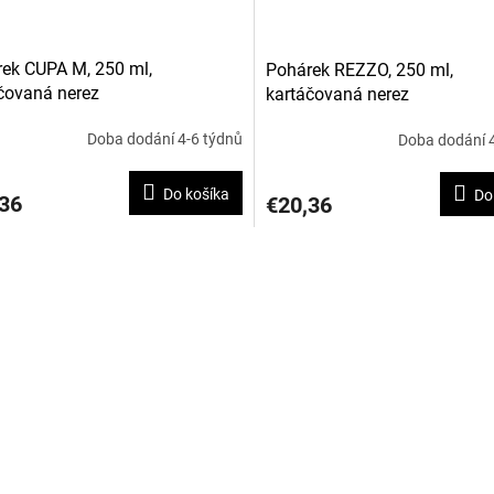
ek CUPA M, 250 ml,
Pohárek REZZO, 250 ml,
čovaná nerez
kartáčovaná nerez
Doba dodání 4-6 týdnů
Doba dodání 
Do košíka
Do
36
€20,36
O
v
l
á
d
a
c
i
e
p
r
v