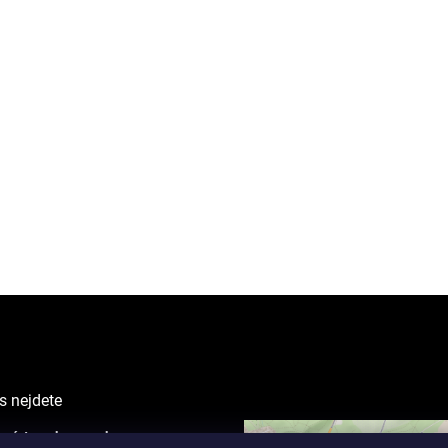
s nejdete
 místo eshopu - showroom