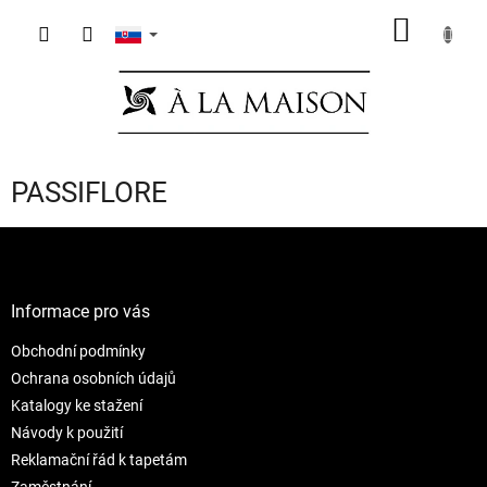
Prejsť
NÁKU
na
obsah
KOŠÍK
PASSIFLORE
Z
á
p
ä
Informace pro vás
t
Obchodní podmínky
i
e
Ochrana osobních údajů
Katalogy ke stažení
Návody k použití
Reklamační řád k tapetám
Zaměstnání