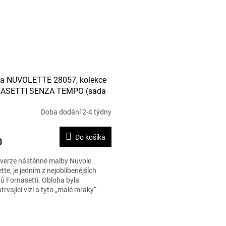
ta NUVOLETTE 28057, kolekce
ASETTI SENZA TEMPO (sada
rolí)
Doba dodání 2-4 týdny
Do košíka
0
verze nástěnné malby Nuvole.
tte, je jedním z nejoblíbenějších
ů Fornasetti. Obloha byla
trvající vizí a tyto „malé mraky“
jemné detaily...
O
v