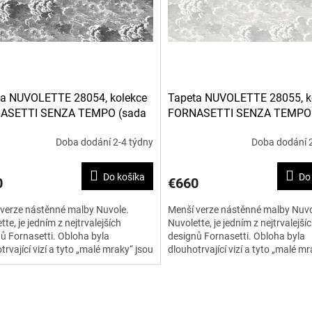
ta NUVOLETTE 28054, kolekce
Tapeta NUVOLETTE 28055, k
ASETTI SENZA TEMPO (sada
FORNASETTI SENZA TEMPO 
rolí)
dvou rolí)
Doba dodání 2-4 týdny
Doba dodání 2
Do košíka
Do
0
€660
verze nástěnné malby Nuvole.
Menší verze nástěnné malby Nuvo
tte, je jedním z nejtrvalejších
Nuvolette, je jedním z nejtrvalejší
ů Fornasetti. Obloha byla
designů Fornasetti. Obloha byla
trvající vizí a tyto „malé mraky“ jsou
dlouhotrvající vizí a tyto „malé mr
detaily zobrazující...
jemné detaily zobrazující...