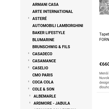
s
r
ARMANI CASA
p
o
ARTE INTERNATIONAL
r
d
o
ASTERÉ
u
d
k
AUTOMOBILI LAMBORGHINI
u
t
BAKER LIFESTYLE
Tape
k
o
FORN
BLUMARINE
t
v
dvou 
o
BRUNSCHWIG & FILS
v
CASADECO
CASAMANCE
€66
CASELIO
Menší 
CMO PARIS
Nuvole
COCA COLA
design
dlouho
COLE & SON
jemné 
ALBEMARLE
ARDMORE - JABULA