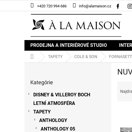
Prejsť
+420 720 994 686
info@alamaison.cz
na
obsah
PRODEJNA A INTERIÉROVÉ STUDIO
INTER
Domov
TAPETY
COLE & SON
FORNASETT
B
NUV
o
Preskočiť
č
Kategórie
kategórie
R
n
a
ý
Najdr
DISNEY & VILLEROY BOCH
d
p
e
LETNÍ ATMOSFÉRA
a
V
n
n
TAPETY
ý
i
e
ANTHOLOGY
p
e
l
i
p
ANTHOLOGY 05