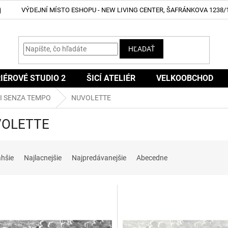
VÝDEJNÍ MÍSTO ESHOPU - NEW LIVING CENTER, ŠAFRÁNKOVA 1238/1
HĽADAŤ
IÉROVÉ STUDIO 2
ŠICÍ ATELIÉR
VELKOOBCHOD
I SENZA TEMPO
NUVOLETTE
OLETTE
ahšie
Najlacnejšie
Najpredávanejšie
Abecedne