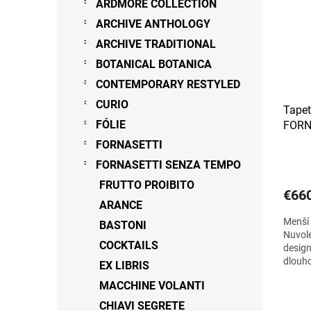
ARDMORE COLLECTION
ARCHIVE ANTHOLOGY
ARCHIVE TRADITIONAL
BOTANICAL BOTANICA
CONTEMPORARY RESTYLED
CURIO
Tape
FÓLIE
FORN
dvou 
FORNASETTI
FORNASETTI SENZA TEMPO
FRUTTO PROIBITO
€66
ARANCE
Menší 
BASTONI
Nuvole
COCKTAILS
design
dlouho
EX LIBRIS
nesou 
MACCHINE VOLANTI
CHIAVI SEGRETE