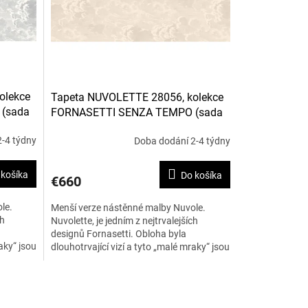
olekce
Tapeta NUVOLETTE 28056, kolekce
(sada
FORNASETTI SENZA TEMPO (sada
dvou rolí)
-4 týdny
Doba dodání 2-4 týdny
 košíka
Do košíka
€660
le.
Menší verze nástěnné malby Nuvole.
ch
Nuvolette, je jedním z nejtrvalejších
designů Fornasetti. Obloha byla
aky“ jsou
dlouhotrvající vizí a tyto „malé mraky“ jsou
jemné detaily zobrazující...