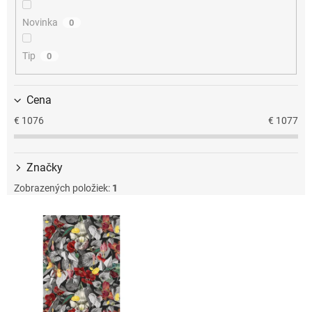
u
k
Novinka
0
t
o
Tip
0
v
Cena
€
1076
€
1077
Značky
Zobrazených položiek:
1
V
ý
p
i
s
p
r