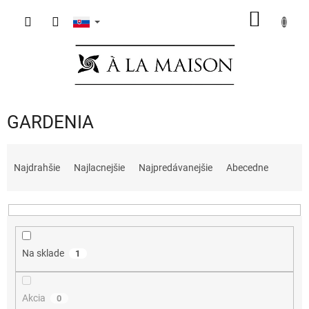
Prejsť
NÁKU
na
obsah
KOŠÍK
GARDENIA
R
a
Najdrahšie
Najlacnejšie
Najpredávanejšie
Abecedne
d
e
n
i
e
Na sklade
1
p
r
o
Akcia
0
d