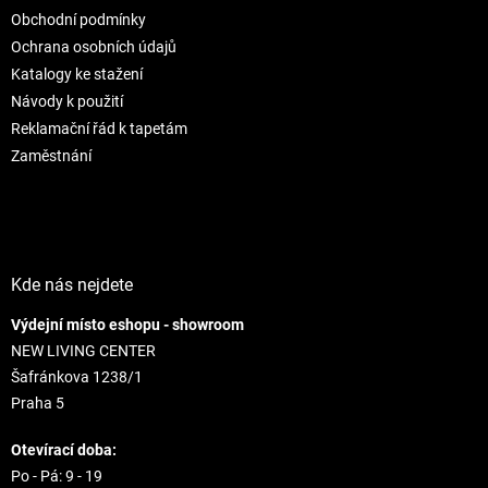
t
i
Obchodní podmínky
i
e
e
p
Ochrana osobních údajů
r
Katalogy ke stažení
v
Návody k použití
k
Reklamační řád k tapetám
y
v
Zaměstnání
ý
p
i
s
u
Kde nás nejdete
Výdejní místo eshopu - showroom
NEW LIVING CENTER
Šafránkova 1238/1
Praha 5
Otevírací doba:
Po - Pá: 9 - 19