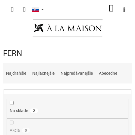
Prejsť
NÁKU
na
obsah
KOŠÍK
FERN
R
a
Najdrahšie
Najlacnejšie
Najpredávanejšie
Abecedne
d
e
n
i
e
Na sklade
2
p
r
o
Akcia
0
d