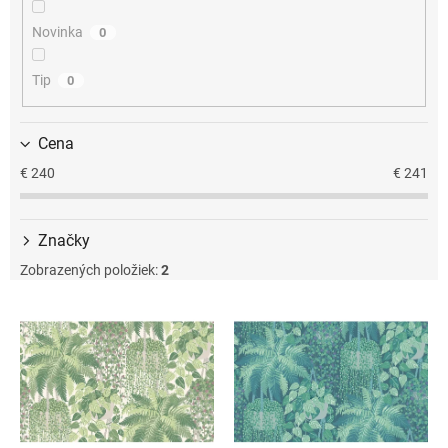
u
k
Novinka
0
t
o
Tip
0
v
Cena
€
240
€
241
Značky
Zobrazených položiek:
2
V
ý
p
i
s
p
r