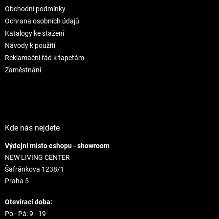
t
i
Obchodní podmínky
i
e
e
p
Ochrana osobních údajů
r
Katalogy ke stažení
v
Návody k použití
k
Reklamační řád k tapetám
y
v
Zaměstnání
ý
p
i
s
u
Kde nás nejdete
Výdejní místo eshopu - showroom
NEW LIVING CENTER
Šafránkova 1238/1
Praha 5
Otevírací doba:
Po - Pá: 9 - 19