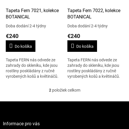
o
d
Tapeta Fern 7021, kolekce
Tapeta Fern 7022, kolekce
u
BOTANICAL
BOTANICAL
k
Doba dodání 2-4 týdny
Doba dodání 2-4 týdny
t
€240
€240
o
v
Do košíka
Do košíka
Tapeta FERN nás odvede ze
Tapeta FERN nás odvede ze
zahrady do skleníku, kde jsou
zahrady do skleníku, kde jsou
rostliny poskládány z ručně
rostliny poskládány z ručně
vyrobených košů a květináčů.
vyrobených košů a květináčů.
Vzor se opakuje po 64 cm. 1
Vzor se opakuje po 64 cm. 1
role – 0,52 x 10 m.
role – 0,52 x 10 m.
2
položiek celkom
O
v
l
Z
á
á
d
p
a
ä
Informace pro vás
c