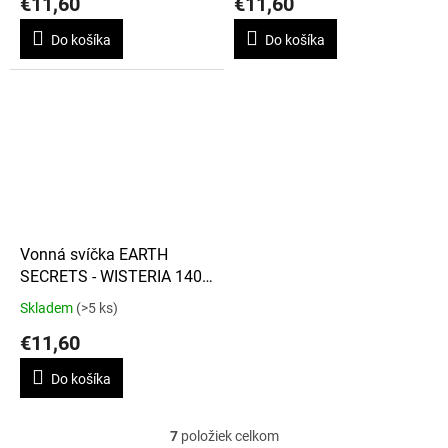
€11,60
€11,60
Do košíka
Do košíka
Vonná svíčka EARTH
SECRETS - WISTERIA 140
g
Skladem
(>5 ks)
€11,60
Do košíka
7
položiek celkom
O