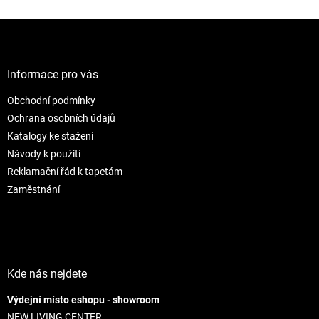
v
l
Z
á
á
d
p
a
ä
Informace pro vás
c
t
i
Obchodní podmínky
i
e
e
p
Ochrana osobních údajů
r
Katalogy ke stažení
v
Návody k použití
k
Reklamační řád k tapetám
y
v
Zaměstnání
ý
p
i
s
u
Kde nás nejdete
Výdejní místo eshopu - showroom
NEW LIVING CENTER