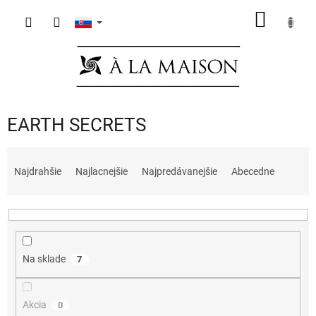
Prejsť
NÁKU
na
obsah
KOŠÍK
EARTH SECRETS
R
a
Najdrahšie
Najlacnejšie
Najpredávanejšie
Abecedne
d
e
n
i
e
Na sklade
7
p
r
o
Akcia
0
d