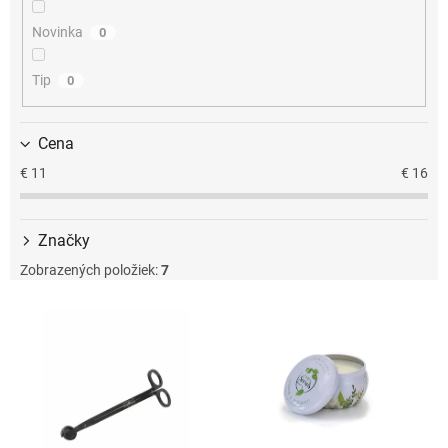
u
k
Novinka
0
t
o
Tip
0
v
Cena
€
11
€
16
Značky
Zobrazených položiek:
7
V
ý
p
i
s
p
r