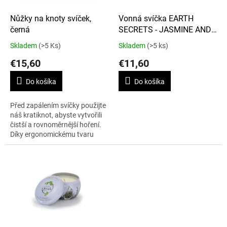
o
d
Nůžky na knoty svíček,
Vonná svíčka EARTH
u
černá
SECRETS - JASMINE AND
k
BERGAMOT 140 g
Skladem
(>5 Ks)
Skladem
(>5 ks)
t
€15,60
€11,60
o
v
Do košíka
Do košíka
Před zapálením svíčky použijte
náš kratiknot, abyste vytvořili
čistší a rovnoměrnější hoření.
Díky ergonomickému tvaru
snadno dosáhnete ke knotu v
jakémkoliv svícnu či lucerně.