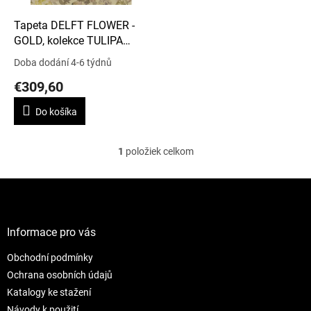
o
d
Tapeta DELFT FLOWER -
u
GOLD, kolekce TULIPA
k
STELLATA
Doba dodání 4-6 týdnů
t
€309,60
o
v
Do košíka
1
položiek celkom
O
v
l
Z
á
á
d
p
a
ä
Informace pro vás
c
t
i
Obchodní podmínky
i
e
e
p
Ochrana osobních údajů
r
Katalogy ke stažení
v
Návody k použití