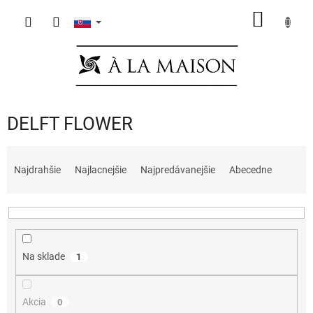
Prejsť
NÁKU
na
obsah
KOŠÍK
DELFT FLOWER
R
a
Najdrahšie
Najlacnejšie
Najpredávanejšie
Abecedne
d
e
n
i
e
Na sklade
1
p
r
o
Akcia
0
d