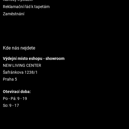
k
Reklamační řád k tapetám
y
v
Zaměstnání
ý
p
i
s
u
Kde nás nejdete
Výdejní místo eshopu - showroom
NEW LIVING CENTER
Šafránkova 1238/1
Praha 5
Otevírací doba:
Po - Pá: 9 - 19
So: 9 - 17