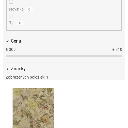
u
k
Novinka
0
t
o
Tip
0
v
Cena
€
309
€
310
Značky
Zobrazených položiek:
1
V
ý
p
i
s
p
r