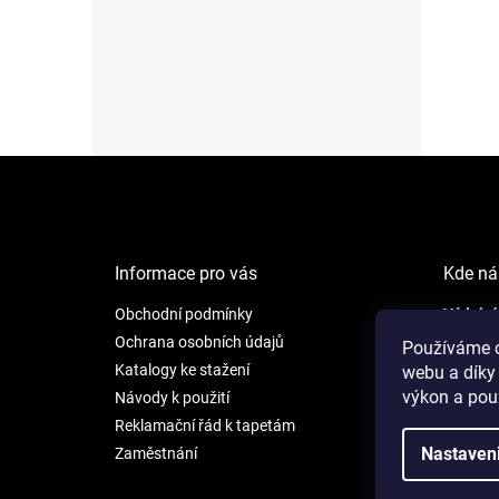
Z
á
p
ä
t
Informace pro vás
Kde ná
i
e
Obchodní podmínky
Výdejní
NEW LI
Ochrana osobních údajů
Používáme c
Šafránk
Katalogy ke stažení
webu a díky
Praha 5
výkon a pou
Návody k použití
Reklamační řád k tapetám
Otevíra
Nastaven
Zaměstnání
Po - Pá: 
So: 9 - 1