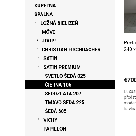
s
r
KÚPEĽŇA
p
o
SPÁLŇA
r
d
o
LOŽNÁ BIELIZEŇ
u
d
k
MÖVE
u
t
JOOP!
Povl
k
o
240 x
CHRISTIAN FISCHBACHER
t
v
o
SATIN
v
SATIN PREMIUM
SVETLO ŠEDÁ 025
€70
ČIERNA 106
Luxus
ŠEDOZLATÁ 207
předst
TMAVO ŠEDÁ 225
modern
bavlna
ŠEDÁ 305
VICHY
PAPILLON