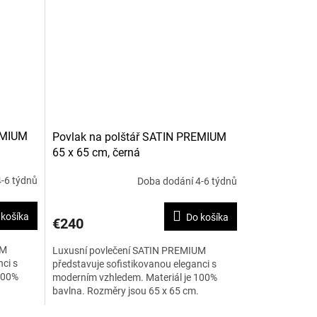
EMIUM
Povlak na polštář SATIN PREMIUM
65 x 65 cm, černá
-6 týdnů
Doba dodání 4-6 týdnů
 košíka
Do košíka
€240
UM
Luxusní povlečení SATIN PREMIUM
ci s
představuje sofistikovanou eleganci s
100%
moderním vzhledem. Materiál je 100%
bavlna. Rozměry jsou 65 x 65 cm.