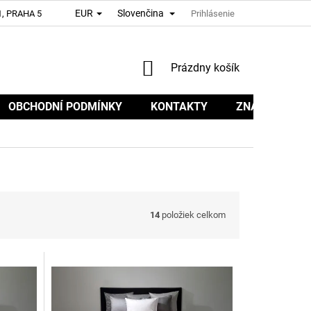
EUR
Slovenčina
, PRAHA 5
Prihlásenie
NÁKUPNÝ
Prázdny košík
KOŠÍK
OBCHODNÍ PODMÍNKY
KONTAKTY
ZNAČKY
14
položiek celkom