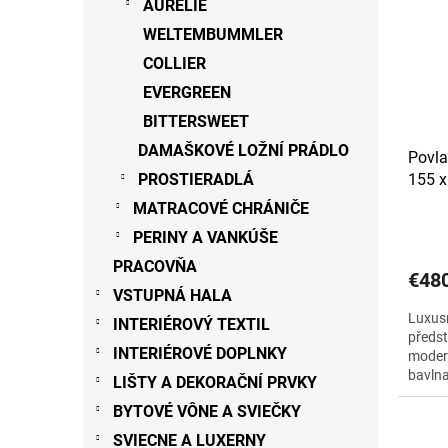
AURÉLIE
WELTEMBUMMLER
COLLIER
EVERGREEN
BITTERSWEET
DAMAŠKOVÉ LOŽNÍ PRÁDLO
Povl
PROSTIERADLÁ
155 x
MATRACOVÉ CHRÁNIČE
PERINY A VANKÚŠE
PRACOVŇA
€48
VSTUPNÁ HALA
Luxus
INTERIÉROVÝ TEXTIL
předst
INTERIÉROVÉ DOPLNKY
modern
bavlna
LIŠTY A DEKORAČNÍ PRVKY
BYTOVÉ VÔNE A SVIEČKY
SVIECNE A LUXERNY