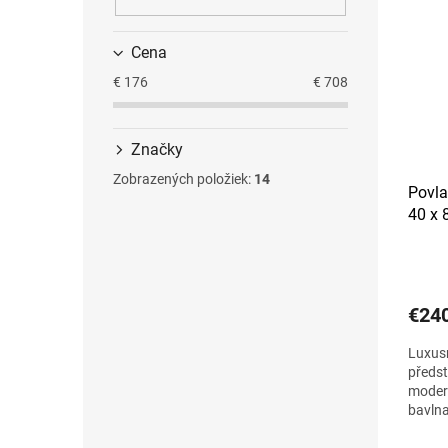
Cena
€
176
€
708
Značky
Zobrazených položiek:
14
Povla
40 x 
€24
Luxus
předst
modern
bavlna