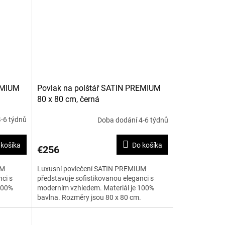
EMIUM
Povlak na polštář SATIN PREMIUM
80 x 80 cm, černá
-6 týdnů
Doba dodání 4-6 týdnů
 košíka
Do košíka
€256
UM
Luxusní povlečení SATIN PREMIUM
ci s
představuje sofistikovanou eleganci s
100%
moderním vzhledem. Materiál je 100%
bavlna. Rozměry jsou 80 x 80 cm.