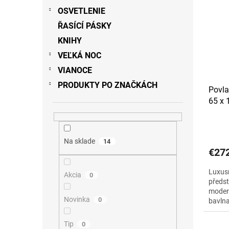
OSVETLENIE
ŘASÍCÍ PÁSKY
KNIHY
VEĽKÁ NOC
VIANOCE
PRODUKTY PO ZNAČKÁCH
Povla
65 x 
Na sklade
14
€27
Luxus
Akcia
0
předst
modern
Novinka
0
bavlna
Tip
0