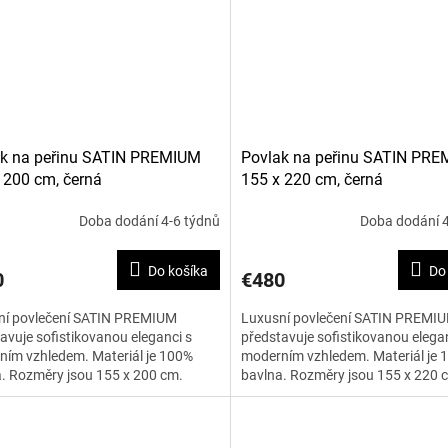
ak na peřinu SATIN PREMIUM
Povlak na peřinu SATIN PR
 200 cm, černá
155 x 220 cm, černá
Doba dodání 4-6 týdnů
Doba dodání 4
Do košíka
Do
0
€480
ní povlečení SATIN PREMIUM
Luxusní povlečení SATIN PREMI
avuje sofistikovanou eleganci s
představuje sofistikovanou elegan
ím vzhledem. Materiál je 100%
moderním vzhledem. Materiál je 
. Rozměry jsou 155 x 200 cm.
bavlna. Rozměry jsou 155 x 220 