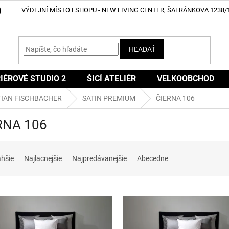
VÝDEJNÍ MÍSTO ESHOPU - NEW LIVING CENTER, ŠAFRÁNKOVA 1238/1
HĽADAŤ
IÉROVÉ STUDIO 2
ŠICÍ ATELIÉR
VELKOOBCHOD
TIAN FISCHBACHER
SATIN PREMIUM
ČIERNA 106
RNA 106
ahšie
Najlacnejšie
Najpredávanejšie
Abecedne