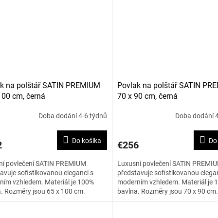
k na polštář SATIN PREMIUM
Povlak na polštář SATIN PR
100 cm, černá
70 x 90 cm, černá
Doba dodání 4-6 týdnů
Doba dodání 4
Do košíka
Do
2
€256
ní povlečení SATIN PREMIUM
Luxusní povlečení SATIN PREMI
avuje sofistikovanou eleganci s
představuje sofistikovanou elegan
ím vzhledem. Materiál je 100%
moderním vzhledem. Materiál je 
. Rozměry jsou 65 x 100 cm.
bavlna. Rozměry jsou 70 x 90 cm.