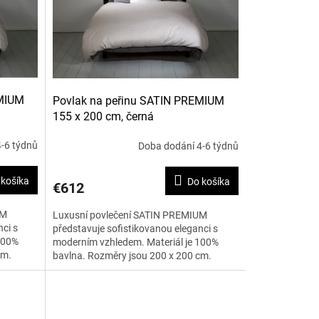
EMIUM
Povlak na peřinu SATIN PREMIUM
155 x 200 cm, černá
-6 týdnů
Doba dodání 4-6 týdnů
 košíka
Do košíka
€612
UM
Luxusní povlečení SATIN PREMIUM
ci s
představuje sofistikovanou eleganci s
100%
moderním vzhledem. Materiál je 100%
cm.
bavlna. Rozměry jsou 200 x 200 cm.