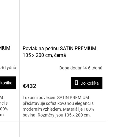
EMIUM
Povlak na peřinu SATIN PREMIUM
135 x 200 cm, černá
-6 týdnů
Doba dodání 4-6 týdnů
 košíka
Do košíka
€432
UM
Luxusní povlečení SATIN PREMIUM
ci s
představuje sofistikovanou eleganci s
100%
moderním vzhledem. Materiál je 100%
cm.
bavlna. Rozměry jsou 135 x 200 cm.