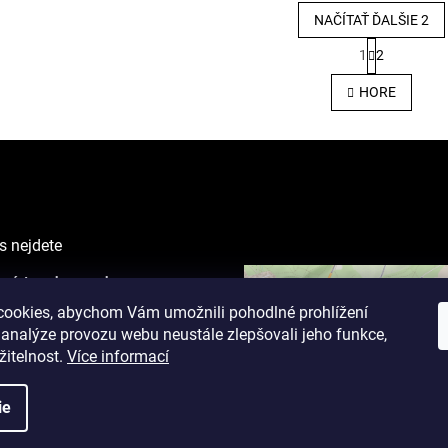
NAČÍTAŤ ĎALŠIE 2
S
1
2
t
O
r
v
HORE
á
l
n
á
k
d
o
a
v
c
a
i
n
e
i
e
p
s nejdete
r
v
 místo eshopu - showroom
k
VING CENTER
y
ookies, abychom Vám umožnili pohodlné prohlížení
v
ova 1238/1
 analýze provozu webu neustále zlepšovali jeho funkce,
ý
žitelnost.
Více informací
p
i
cí doba:
s
ie
9 - 19
u
7