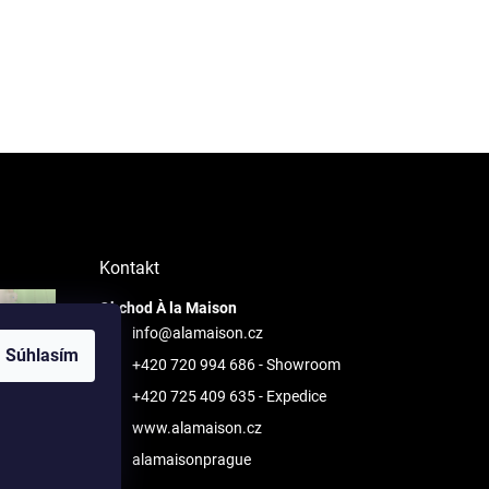
Kontakt
Obchod À la Maison
info@alamaison.cz
Súhlasím
+420 720 994 686
- Showroom
+420 725 409 635
- Expedice
www.alamaison.cz
alamaisonprague