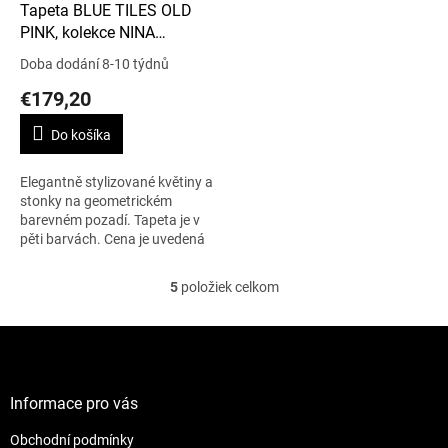
Tapeta BLUE TILES OLD
PINK, kolekce NINA
FAHRRE
Doba dodání 8-10 týdnů
€179,20
Do košíka
Elegantně stylizované květiny a
stonky na geometrickém
barevném pozadí. Tapeta je v
pěti barvách. Cena je uvedená
za 1m2.
5
položiek celkom
O
v
l
Z
á
á
d
p
a
ä
Informace pro vás
c
t
i
Obchodní podmínky
i
e