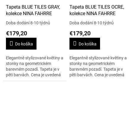
Tapeta BLUE TILES GRAY,
Tapeta BLUE TILES OCRE,
kolekce NINA FAHRRE
kolekce NINA FAHRRE
Doba dodání 8-10 týdnů
Doba dodání 8-10 týdnů
€179,20
€179,20
Do košíka
Do košíka
Elegantně stylizované květiny a
Elegantně stylizované květiny a
stonky na geometrickém
stonky na geometrickém
barevném pozadí. Tapeta je v
barevném pozadí. Tapeta je v
pěti barvách. Cena je uvedená
pěti barvách. Cena je uvedená
za 1m2.
za 1m2.