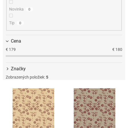
u
k
Novinka
0
t
o
Tip
0
v
Cena
€
179
€
180
Značky
Zobrazených položiek:
5
V
ý
p
i
s
p
r