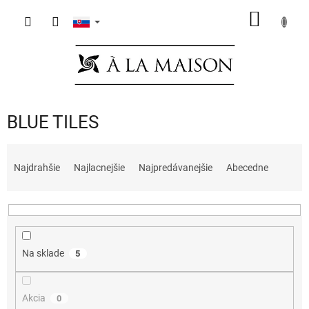
Prejsť
NÁKU
na
obsah
KOŠÍK
BLUE TILES
R
a
Najdrahšie
Najlacnejšie
Najpredávanejšie
Abecedne
d
e
n
i
e
Na sklade
5
p
r
o
Akcia
0
d