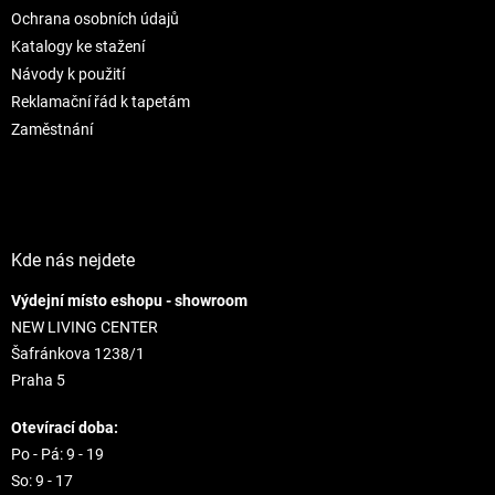
e
p
Ochrana osobních údajů
r
Katalogy ke stažení
v
Návody k použití
k
Reklamační řád k tapetám
y
v
Zaměstnání
ý
p
i
s
u
Kde nás nejdete
Výdejní místo eshopu - showroom
NEW LIVING CENTER
Šafránkova 1238/1
Praha 5
Otevírací doba:
Po - Pá: 9 - 19
So: 9 - 17