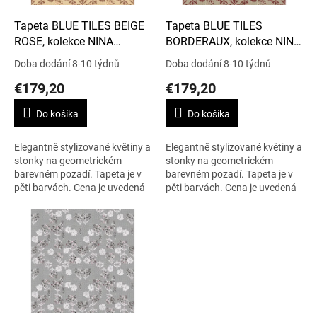
o
d
Tapeta BLUE TILES BEIGE
Tapeta BLUE TILES
u
ROSE, kolekce NINA
BORDERAUX, kolekce NINA
k
FAHRRE
FAHRRE
Doba dodání 8-10 týdnů
Doba dodání 8-10 týdnů
t
€179,20
€179,20
o
v
Do košíka
Do košíka
Elegantně stylizované květiny a
Elegantně stylizované květiny a
stonky na geometrickém
stonky na geometrickém
barevném pozadí. Tapeta je v
barevném pozadí. Tapeta je v
pěti barvách. Cena je uvedená
pěti barvách. Cena je uvedená
za 1m2.
za 1m2.