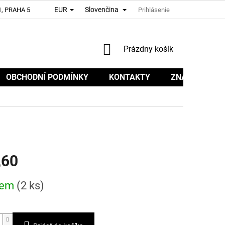
EUR
Slovenčina
, PRAHA 5
Prihlásenie
NÁKUPNÝ
Prázdny košík
KOŠÍK
OBCHODNÍ PODMÍNKY
KONTAKTY
ZNAČKY
,60
ová
dem
(2 ks)