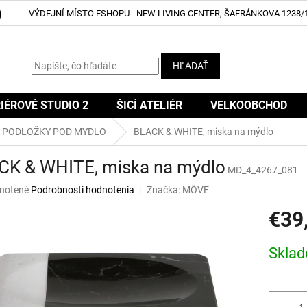
VÝDEJNÍ MÍSTO ESHOPU - NEW LIVING CENTER, ŠAFRÁNKOVA 1238/1
HĽADAŤ
IÉROVÉ STUDIO 2
ŠICÍ ATELIÉR
VELKOOBCHOD
PODLOŽKY POD MYDLO
BLACK & WHITE, miska na mýdlo
CK & WHITE, miska na mýdlo
MD_4_4267_081
né
notené
Podrobnosti hodnotenia
Značka:
MÖVE
nie
€39
u
Jednotk
Skla
cena:
iek.