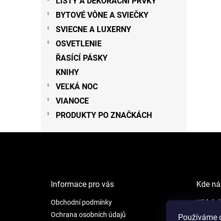
LIŠTY A DEKORAČNÍ PRVKY
BYTOVÉ VÔNE A SVIEČKY
SVIECNE A LUXERNY
OSVETLENIE
ŘASÍCÍ PÁSKY
KNIHY
VEĽKÁ NOC
VIANOCE
PRODUKTY PO ZNAČKÁCH
Z
á
p
ä
t
Informace pro vás
Kde ná
i
e
Obchodní podmínky
Výdejní
NEW LI
Ochrana osobních údajů
Používáme c