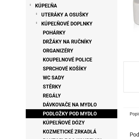
KÚPEĽŇA
UTERÁKY A OSUŠKY
KÚPEĽŇOVÉ DOPLNKY
POHÁRKY
DRŽÁKY NA RUČNÍKY
ORGANIZÉRY
KOUPELNOVÉ POLICE
SPRCHOVÉ KOŠÍKY
WC SADY
STĚRKY
REGÁLY
DÁVKOVAČE NA MYDLO
PODLOŽKY POD MYDLO
Popi
KÚPEĽŇOVÉ DÓZY
KOZMETICKÉ ZRKADLÁ
Pod