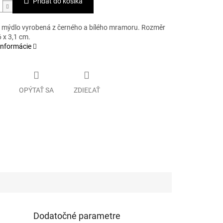
Pridať do košíka
 mýdlo vyrobená z černého a bílého mramoru. Rozměr
6 x 3,1 cm.
informácie
OPÝTAŤ SA
ZDIEĽAŤ
Dodatočné parametre