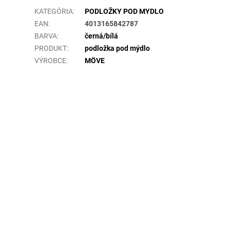
KATEGÓRIA
:
PODLOŽKY POD MYDLO
EAN
:
4013165842787
BARVA
:
černá/bílá
PRODUKT
:
podložka pod mýdlo
VÝROBCE
:
MÖVE