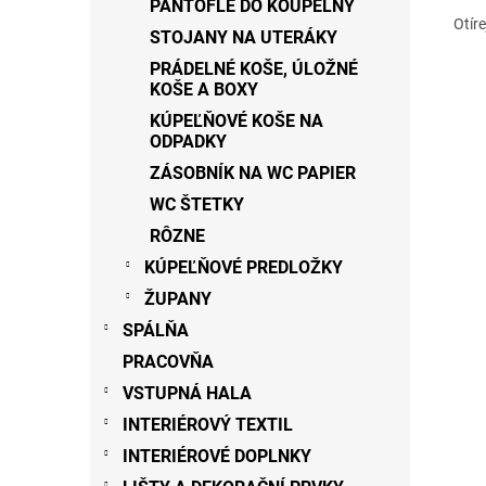
PANTOFLE DO KOUPELNY
Otír
STOJANY NA UTERÁKY
PRÁDELNÉ KOŠE, ÚLOŽNÉ
KOŠE A BOXY
KÚPEĽŇOVÉ KOŠE NA
ODPADKY
ZÁSOBNÍK NA WC PAPIER
WC ŠTETKY
RÔZNE
KÚPEĽŇOVÉ PREDLOŽKY
ŽUPANY
SPÁLŇA
PRACOVŇA
VSTUPNÁ HALA
INTERIÉROVÝ TEXTIL
INTERIÉROVÉ DOPLNKY