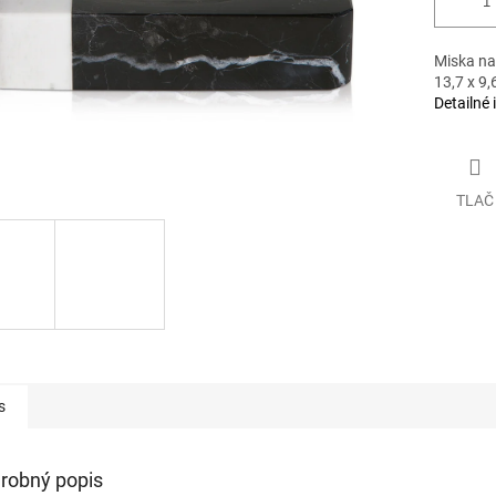
Miska na
13,7 x 9,
Detailné 
TLAČ
s
robný popis