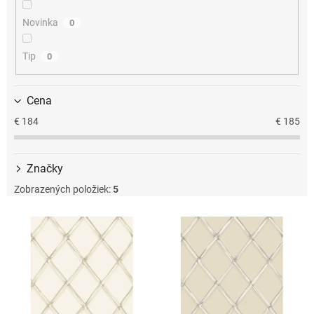
u
k
Novinka
0
t
o
Tip
0
v
Cena
€
184
€
185
Značky
Zobrazených položiek:
5
V
ý
p
i
s
p
r