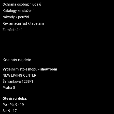
e
p
Ochrana osobních údajů
r
Katalogy ke stažení
v
Návody k použití
k
Reklamační řád k tapetám
y
v
Zaměstnání
ý
p
i
s
u
Kde nás nejdete
Výdejní místo eshopu - showroom
NEW LIVING CENTER
Šafránkova 1238/1
Praha 5
Otevírací doba:
Po - Pá: 9 - 19
So: 9 - 17