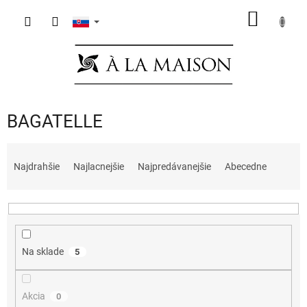
Prejsť
NÁKU
na
obsah
KOŠÍK
BAGATELLE
R
a
Najdrahšie
Najlacnejšie
Najpredávanejšie
Abecedne
d
e
n
i
e
Na sklade
5
p
r
o
Akcia
0
d