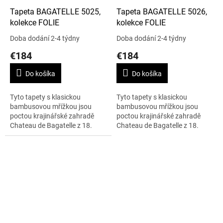
Tapeta BAGATELLE 5025,
Tapeta BAGATELLE 5026,
kolekce FOLIE
kolekce FOLIE
Doba dodání 2-4 týdny
Doba dodání 2-4 týdny
€184
€184
Do košíka
Do košíka
Tyto tapety s klasickou
Tyto tapety s klasickou
bambusovou mřížkou jsou
bambusovou mřížkou jsou
poctou krajinářské zahradě
poctou krajinářské zahradě
Chateau de Bagatelle z 18.
Chateau de Bagatelle z 18.
století. Je vyobrazena v 5
století. Je vyobrazena v 5
barevných variantách- olivové,
barevných variantách- olivové,
kachní,...
kachní,...