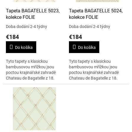
o
d
Tapeta BAGATELLE 5023,
Tapeta BAGATELLE 5024,
u
kolekce FOLIE
kolekce FOLIE
k
Doba dodání 2-4 týdny
Doba dodání 2-4 týdny
t
€184
€184
o
v
Do košíka
Do košíka
Tyto tapety s klasickou
Tyto tapety s klasickou
bambusovou mřížkou jsou
bambusovou mřížkou jsou
poctou krajinářské zahradě
poctou krajinářské zahradě
Chateau de Bagatelle z 18.
Chateau de Bagatelle z 18.
století. Je vyobrazena v 5
století. Je vyobrazena v 5
barevných variantách- olivové,
barevných variantách- olivové,
kachní,...
kachní,...