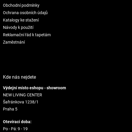
t
i
Obchodní podmínky
i
e
e
p
Ochrana osobních údajů
r
Katalogy ke stažení
v
Návody k použití
k
Reklamační řád k tapetám
y
v
Zaměstnání
ý
p
i
s
u
Kde nás nejdete
Výdejní místo eshopu - showroom
NEW LIVING CENTER
Šafránkova 1238/1
Praha 5
Otevírací doba:
Po - Pá: 9 - 19