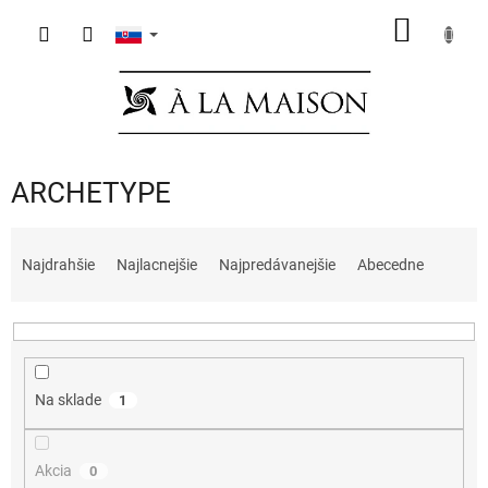
Prejsť
NÁKU
na
obsah
KOŠÍK
ARCHETYPE
R
a
Najdrahšie
Najlacnejšie
Najpredávanejšie
Abecedne
d
e
n
i
e
Na sklade
1
p
r
o
Akcia
0
d