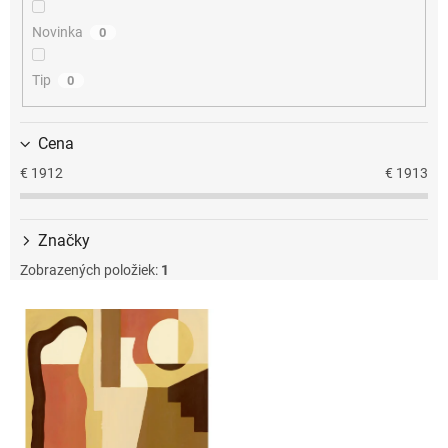
u
k
Novinka
0
t
o
Tip
0
v
Cena
€
1912
€
1913
Značky
Zobrazených položiek:
1
V
ý
p
i
s
p
r