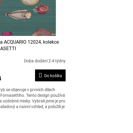
a ACQUARIO 12024, kolekce
ASETTI
Doba dodání 2-4 týdny
Do košíka
4
yb se objevuje v prvních dílech
 Fornasettiho. Tento design používá
a ozdobné misky. Vybrali jsme je pro
náladový a naivní vzhled, a položili je
O
v
l