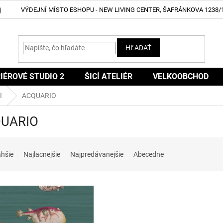
VÝDEJNÍ MÍSTO ESHOPU - NEW LIVING CENTER, ŠAFRÁNKOVA 1238/1
HĽADAŤ
IÉROVÉ STUDIO 2
ŠICÍ ATELIÉR
VELKOOBCHOD
I
ACQUARIO
UARIO
ahšie
Najlacnejšie
Najpredávanejšie
Abecedne