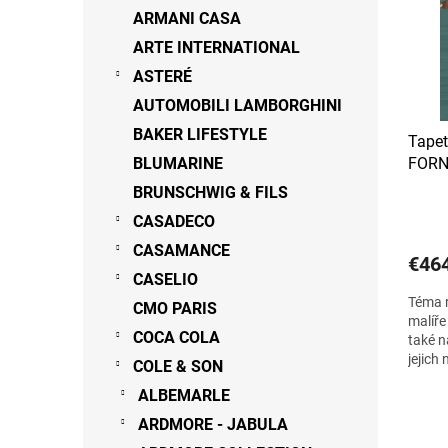
s
r
ARMANI CASA
p
o
ARTE INTERNATIONAL
r
d
o
ASTERÉ
u
d
k
AUTOMOBILI LAMBORGHINI
u
t
BAKER LIFESTYLE
Tapet
k
o
BLUMARINE
FORN
t
v
o
BRUNSCHWIG & FILS
v
CASADECO
CASAMANCE
€46
CASELIO
Téma r
CMO PARIS
malíře
COCA COLA
také n
jejich 
COLE & SON
na...
ALBEMARLE
ARDMORE - JABULA