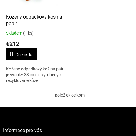
r
d
o
u
d
k
Kožený odpadkový koš na
u
t
papír
k
o
Skladem
(1 ks)
t
v
€212
o
v
Do košíka
Kožený odpadkový koš na paír
je vysoký 33 cm, je vyrobený z
recyklované kůže.
1
položiek celkom
O
v
l
Z
á
á
d
p
a
ä
Informace pro vás
c