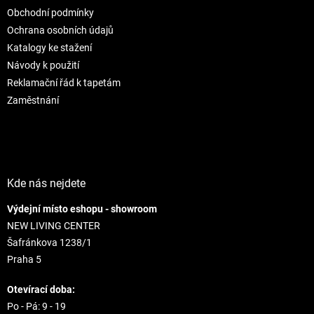
t
i
Obchodní podmínky
i
e
e
p
Ochrana osobních údajů
r
Katalogy ke stažení
v
Návody k použití
k
Reklamační řád k tapetám
y
v
Zaměstnání
ý
p
i
s
u
Kde nás nejdete
Výdejní místo eshopu - showroom
NEW LIVING CENTER
Šafránkova 1238/1
Praha 5
Otevírací doba:
Po - Pá: 9 - 19