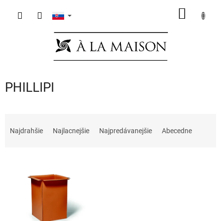
Prejsť
NÁKU
na
obsah
KOŠÍK
PHILLIPI
R
a
Najdrahšie
Najlacnejšie
Najpredávanejšie
Abecedne
d
e
V
n
ý
i
p
e
i
p
s
r
p
o