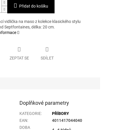
Přidat do košíku
cí vidlička na maso z kolekce klasického stylu
d Septfontaines, délka: 20 cm.
informace
ZEPTAT SE
SDÍLET
Doplňkové parametry
KATEGORIE
:
PŘÍBORY
EAN
:
4011417044040
DOBA
4 - 6 týdnů