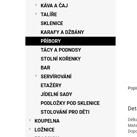
n
KÁVA A ČAJ
e
TALÍŘE
l
SKLENICE
KARAFY A DŽBÁNY
PŘÍBORY
TÁCY A PODNOSY
STOLNÍ KOŘENKY
BAR
SERVÍROVÁNÍ
ETAŽÉRY
Popi
JÍDELNÍ SADY
PODLOŽKY POD SKLENICE
Det
STOLOVÁNÍ PRO DĚTI
Délk
KOUPELNA
Mate
LOŽNICE
Dopo