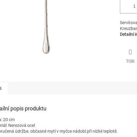
Servírova
Kreuzban
Detailní 
TISK
s
ailní popis produktu
a: 20 cm
riál: Nerezová ocel
ručená údržba: občasné mytí v myčce nádobí při nízké teplotě.