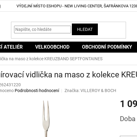
VÝDEJNÍ MÍSTO ESHOPU - NEW LIVING CENTER, ŠAFRÁNKOVA 1238
HLEDAT
CÍ ATELIÉR
VELKOOBCHOD
OBCHODNÍ PODMÍNKY
idlička na maso z kolekce KREUZBAND SEPTFONTAINES
vírovací vidlička na maso z kolekce
262431220
né
noceno
Podrobnosti hodnocení
Značka:
VILLEROY & BOCH
ní
1 0
u
Měrná
Doba 
cena:
ek.