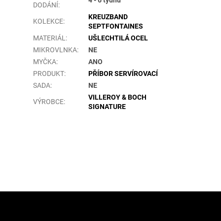
DODÁNÍ
:
KREUZBAND
KOLEKCE
:
SEPTFONTAINES
MATERIÁL
:
UŠLECHTILÁ OCEL
MIKROVLNKA
:
NE
MYČKA
:
ANO
PRODUKT
:
PŘÍBOR SERVÍROVACÍ
SADA
:
NE
VILLEROY & BOCH
VÝROBCE
:
SIGNATURE