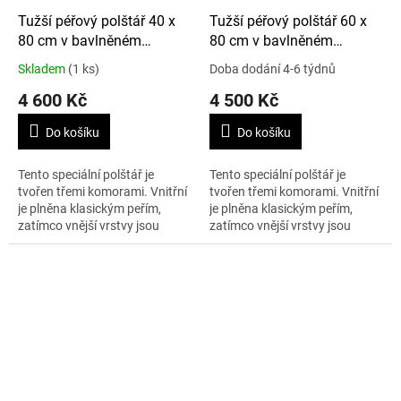
Tužší péřový polštář 40 x
Tužší péřový polštář 60 x
80 cm v bavlněném
80 cm v bavlněném
potahu, tříkomorový
potahu, tříkomorový
Skladem
(1 ks)
Doba dodání 4-6 týdnů
4 600 Kč
4 500 Kč
Do košíku
Do košíku
Tento speciální polštář je
Tento speciální polštář je
tvořen třemi komorami. Vnitřní
tvořen třemi komorami. Vnitřní
je plněna klasickým peřím,
je plněna klasickým peřím,
zatímco vnější vrstvy jsou
zatímco vnější vrstvy jsou
plněny z 90% peřím
plněny z 90% peřím
prachovým. Díky tomu je
prachovým.. Díky tomu je
polštář tvrdší než...
polštář tvrdší než...