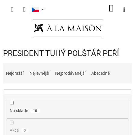
Přejít
NÁKUP
na
obsah
KOŠÍK
PRESIDENT TUHÝ POLŠTÁŘ PEŘÍ
Ř
a
Nejdražší
Nejlevnější
Nejprodávanější
Abecedně
z
e
n
í
p
Na skladě
10
r
o
d
Akce
0
u