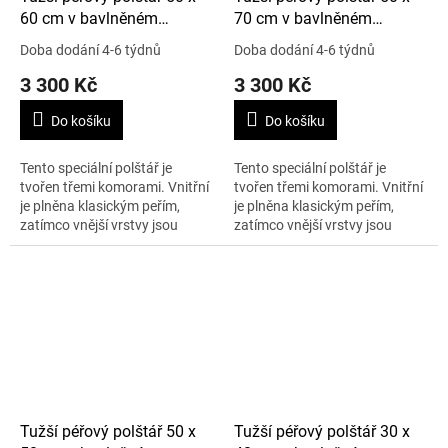
60 cm v bavlněném
70 cm v bavlněném
potahu, tříkomorový
potahu, tříkomorový
Doba dodání 4-6 týdnů
Doba dodání 4-6 týdnů
3 300 Kč
3 300 Kč
Do košíku
Do košíku
Tento speciální polštář je
Tento speciální polštář je
tvořen třemi komorami. Vnitřní
tvořen třemi komorami. Vnitřní
je plněna klasickým peřím,
je plněna klasickým peřím,
zatímco vnější vrstvy jsou
zatímco vnější vrstvy jsou
plněny z 90% peřím
plněny z 90% peřím
prachovým. Díky tomu je
prachovým. Díky tomu je
polštář tvrdší než...
polštář tvrdší než...
Tužší péřový polštář 50 x
Tužší péřový polštář 30 x