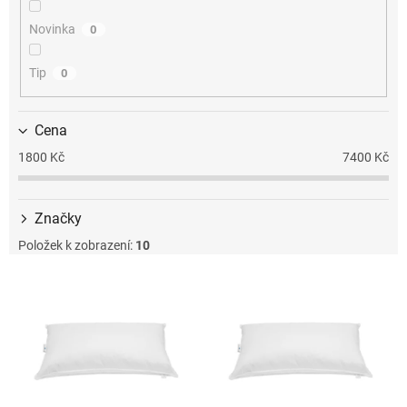
k
t
Novinka
0
ů
Tip
0
Cena
1800
Kč
7400
Kč
Značky
Položek k zobrazení:
10
V
ý
p
i
s
p
r