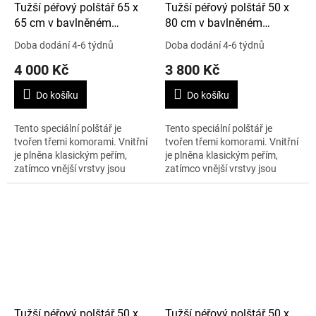
Tužší péřový polštář 65 x
Tužší péřový polštář 50 x
65 cm v bavlněném
80 cm v bavlněném
potahu, tříkomorový
potahu, tříkomorový
Doba dodání 4-6 týdnů
Doba dodání 4-6 týdnů
4 000 Kč
3 800 Kč
Do košíku
Do košíku
Tento speciální polštář je
Tento speciální polštář je
tvořen třemi komorami. Vnitřní
tvořen třemi komorami. Vnitřní
je plněna klasickým peřím,
je plněna klasickým peřím,
zatímco vnější vrstvy jsou
zatímco vnější vrstvy jsou
plněny z 90% peřím
plněny z 90% peřím
prachovým. Díky tomu je
prachovým. Díky tomu je
polštář tvrdší než...
polštář tvrdší než...
Tužší péřový polštář 50 x
Tužší péřový polštář 50 x