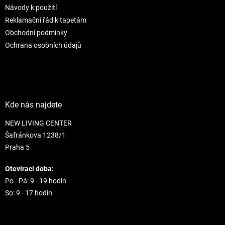
v
Návody k použití
k
Reklamační řád k tapetám
y
Obchodní podmínky
v
ý
Ochrana osobních údajů
p
i
s
u
Kde nás najdete
NEW LIVING CENTER
Šafránkova 1238/1
Praha 5
Otevírací doba:
Po - Pá: 9 - 19 hodin
So: 9 - 17 hodin