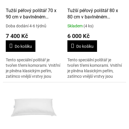
o
d
Tužší péřový polštář 70 x
Tužší péřový polštář 80 x
u
90 cm v bavlněném
80 cm v bavlněném
k
potahu, tříkomorový
potahu, tříkomorový
Doba dodání 4-6 týdnů
Skladem
(4 ks)
t
7 400 Kč
6 000 Kč
ů
Do košíku
Do košíku
Tento speciální polštář je
Tento speciální polštář je
tvořen třemi komorami. Vnitřní
tvořen třemi komorami. Vnitřní
je plněna klasickým peřím,
je plněna klasickým peřím,
zatímco vnější vrstvy jsou
zatímco vnější vrstvy jsou
plněny z 90% peřím
plněny z 90% peřím
prachovým. Díky tomu je
prachovým. Díky tomu je
polštář tvrdší než...
polštář tvrdší než...