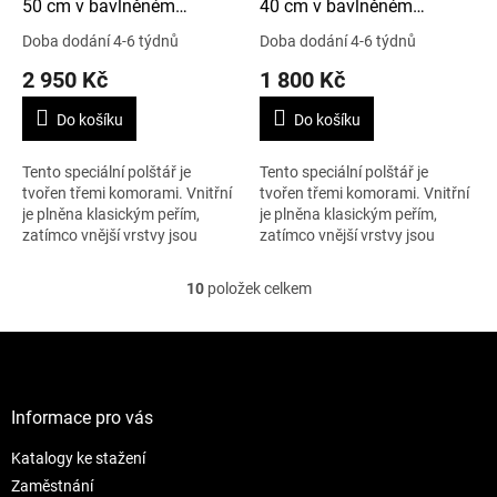
50 cm v bavlněném
40 cm v bavlněném
potahu, tříkomorový
potahu, tříkomorový
Doba dodání 4-6 týdnů
Doba dodání 4-6 týdnů
2 950 Kč
1 800 Kč
Do košíku
Do košíku
Tento speciální polštář je
Tento speciální polštář je
tvořen třemi komorami. Vnitřní
tvořen třemi komorami. Vnitřní
je plněna klasickým peřím,
je plněna klasickým peřím,
zatímco vnější vrstvy jsou
zatímco vnější vrstvy jsou
plněny z 90% peřím
plněny z 90% peřím
prachovým.. Díky tomu je
prachovým. Díky tomu je
10
položek celkem
O
polštář tvrdší než...
polštář tvrdší než...
v
l
Z
á
á
d
p
a
a
Informace pro vás
c
t
í
Katalogy ke stažení
í
p
r
Zaměstnání