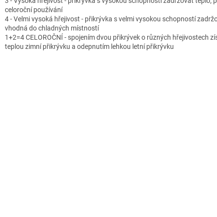
3 - Vysoká hřejivost - přikrývka s vysokou schopností zadržovat teplo, 
celoroční používání
4 - Velmi vysoká hřejivost - přikrývka s velmi vysokou schopností zadržo
vhodná do chladných místností
1+2=4 CELOROČNÍ - spojením dvou přikrývek o různých hřejivostech zí
teplou zimní přikrývku a odepnutím lehkou letní přikrývku