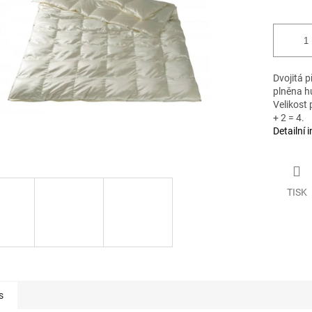
ek.
Dvojitá p
plněna h
Velikost 
+ 2 = 4.
Detailní 
TISK
s