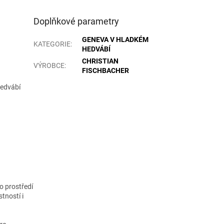
Doplňkové parametry
GENEVA V HLADKÉM
KATEGORIE
:
HEDVÁBÍ
CHRISTIAN
VÝROBCE
:
FISCHBACHER
hedvábí
ho prostředí
stností i