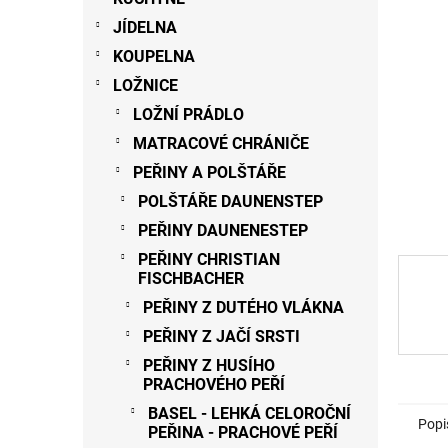
p
hvězdič
JÍDELNA
a
n
KOUPELNA
e
LOŽNICE
l
LOŽNÍ PRÁDLO
MATRACOVÉ CHRÁNIČE
PEŘINY A POLŠTÁŘE
POLŠTÁŘE DAUNENSTEP
PEŘINY DAUNENESTEP
PEŘINY CHRISTIAN
FISCHBACHER
PEŘINY Z DUTÉHO VLÁKNA
PEŘINY Z JAČÍ SRSTI
PEŘINY Z HUSÍHO
PRACHOVÉHO PEŘÍ
BASEL - LEHKÁ CELOROČNÍ
Popi
PEŘINA - PRACHOVÉ PEŘÍ