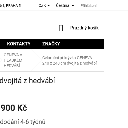
CZK
Čeština
/1, PRAHA 5
Přihlášení
NÁKUPNÍ
Prázdný košík
KOŠÍK
KONTAKTY
ZNAČKY
GENEVA V
Celoroční přikrývka GENEVA
HLADKÉM
240 x 240 cm dvojitá z hedvábí
HEDVÁBÍ
vojitá z hedvábí
 900 Kč
dodání 4-6 týdnů