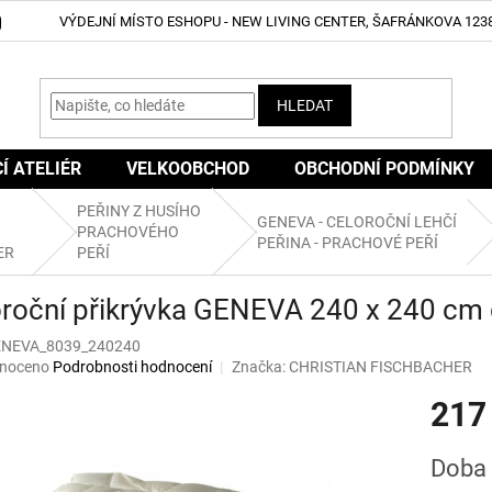
VÝDEJNÍ MÍSTO ESHOPU - NEW LIVING CENTER, ŠAFRÁNKOVA 1238
HLEDAT
CÍ ATELIÉR
VELKOOBCHOD
OBCHODNÍ PODMÍNKY
PEŘINY Z HUSÍHO
GENEVA - CELOROČNÍ LEHČÍ
PRACHOVÉHO
PEŘINA - PRACHOVÉ PEŘÍ
ER
PEŘÍ
roční přikrývka GENEVA 240 x 240 cm d
NEVA_8039_240240
né
noceno
Podrobnosti hodnocení
Značka:
CHRISTIAN FISCHBACHER
ní
217
u
Měrná
Doba 
cena: