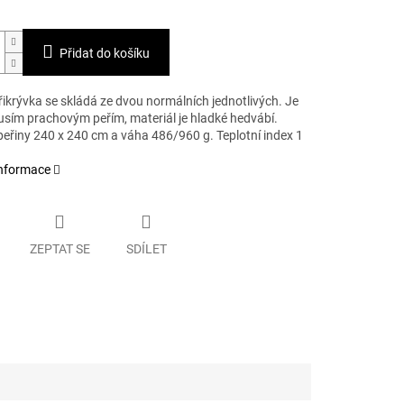
Přidat do košíku
řikrývka se skládá ze dvou normálních jednotlivých. Je
usím prachovým peřím, materiál je hladké hedvábí.
peřiny 240 x 240 cm a váha 486/960 g. Teplotní index 1
informace
ZEPTAT SE
SDÍLET