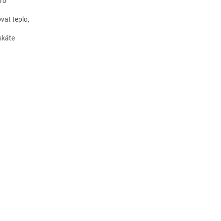
pro
vat teplo,
skáte