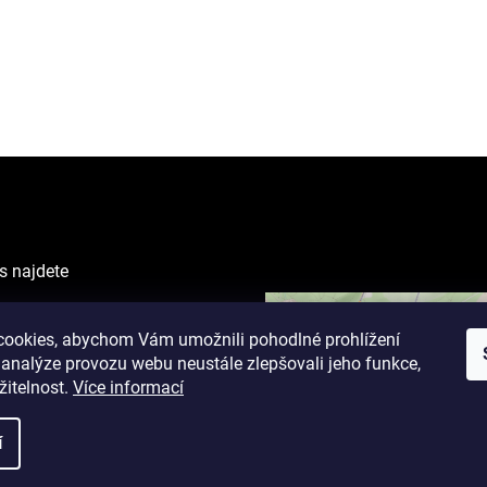
s najdete
VING CENTER
ova 1238/1
ookies, abychom Vám umožnili pohodlné prohlížení
 analýze provozu webu neustále zlepšovali jeho funkce,
žitelnost.
Více informací
cí doba:
 9 - 19 hodin
í
17 hodin