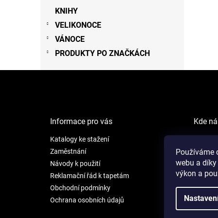
KNIHY
VELIKONOCE
VÁNOCE
PRODUKTY PO ZNAČKÁCH
Z
á
p
a
t
Informace pro vás
Kde ná
í
Katalogy ke stažení
NEW LI
Šafránk
Zaměstnání
Používáme c
webu a díky
Praha 5
Návody k použití
výkon a pou
Reklamační řád k tapetám
Otevíra
Obchodní podmínky
Po - Pá:
Nastaven
Ochrana osobních údajů
So: 9 - 