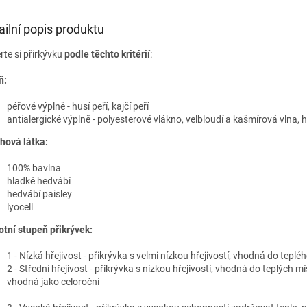
ailní popis produktu
rte si přirkývku
podle těchto kritérií
:
ň:
péřové výplně - husí peří, kajčí peří
antialergické výplně - polyesterové vlákno, velbloudí a kašmírová vlna, 
hová látka:
100% bavlna
hladké hedvábí
hedvábí paisley
lyocell
otní stupeň přikrývek:
1 - Nízká hřejivost - přikrývka s velmi nízkou hřejivostí, vhodná do teplé
2 - Střední hřejivost - přikrývka s nízkou hřejivostí, vhodná do teplých mí
vhodná jako celoroční