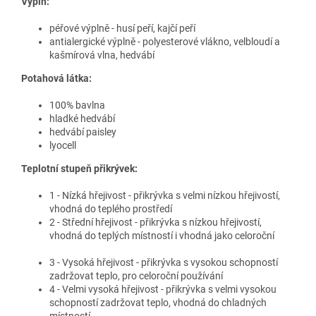
Výplň:
péřové výplně - husí peří, kajčí peří
antialergické výplně - polyesterové vlákno, velbloudí a
kašmírová vlna, hedvábí
Potahová látka:
100% bavlna
hladké hedvábí
hedvábí paisley
lyocell
Teplotní stupeň přikrývek:
1 - Nízká hřejivost - přikrývka s velmi nízkou hřejivostí,
vhodná do teplého prostředí
2 - Střední hřejivost - přikrývka s nízkou hřejivostí,
vhodná do teplých místností i vhodná jako celoroční
3 - Vysoká hřejivost - přikrývka s vysokou schopností
zadržovat teplo, pro celoroční používání
4 - Velmi vysoká hřejivost - přikrývka s velmi vysokou
schopností zadržovat teplo, vhodná do chladných
místností