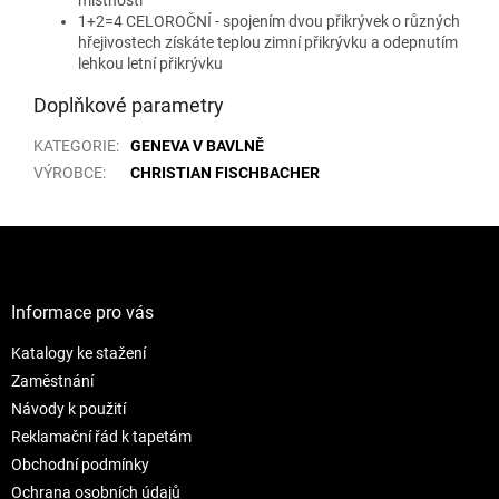
1+2=4 CELOROČNÍ - spojením dvou přikrývek o různých
hřejivostech získáte teplou zimní přikrývku a odepnutím
lehkou letní přikrývku
Doplňkové parametry
KATEGORIE
:
GENEVA V BAVLNĚ
VÝROBCE
:
CHRISTIAN FISCHBACHER
Z
á
p
a
Informace pro vás
t
Katalogy ke stažení
í
Zaměstnání
Návody k použití
Reklamační řád k tapetám
Obchodní podmínky
Ochrana osobních údajů