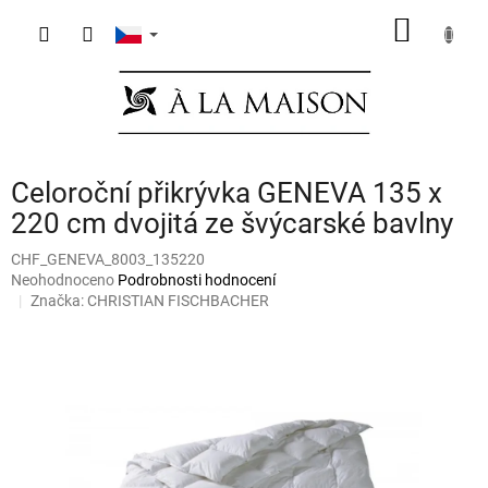
Přejít
NÁKUP
na
obsah
KOŠÍK
Celoroční přikrývka GENEVA 135 x
220 cm dvojitá ze švýcarské bavlny
CHF_GENEVA_8003_135220
Průměrné
Neohodnoceno
Podrobnosti hodnocení
hodnocení
Značka:
CHRISTIAN FISCHBACHER
produktu
je
0,0
z
5
hvězdiček.