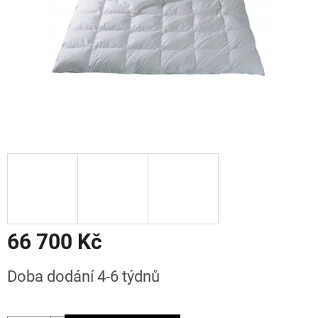
66 700 Kč
Měrná
Doba dodání 4-6 týdnů
cena: