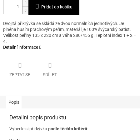
Přidat do košíku
Dvojitá přikrývka se skládá ze dvou normálních jednotlivých. Je
plněna husím prachovým peřím, materiál je 100% švýcarský batist.
Velikost peřiny 135 x 220 cm a váha 280/455 g. Teplotní index 1 + 2 =
4.
Detailní informace
ZEPTAT SE
SDÍLET
Popis
Detailní popis produktu
Vyberte si přirkývku
podle těchto kritérií
: